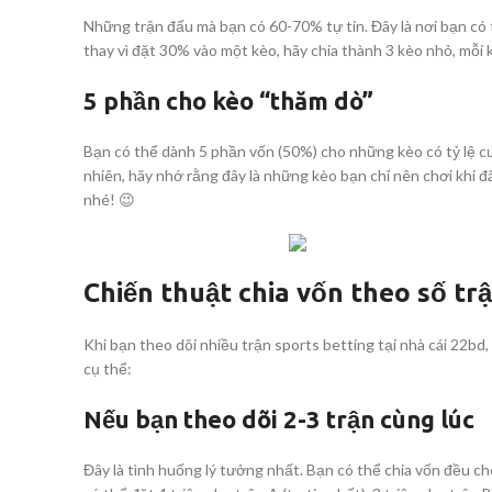
Những trận đấu mà bạn có 60-70% tự tin. Đây là nơi bạn có 
thay vì đặt 30% vào một kèo, hãy chia thành 3 kèo nhỏ, mỗi 
5 phần cho kèo “thăm dò”
Bạn có thể dành 5 phần vốn (50%) cho những kèo có tỷ lệ c
nhiên, hãy nhớ rằng đây là những kèo bạn chỉ nên chơi khi 
nhé! 😉
Chiến thuật chia vốn theo số tr
Khi bạn theo dõi nhiều trận sports betting tại nhà cái 22bd, 
cụ thể:
Nếu bạn theo dõi 2-3 trận cùng lúc
Đây là tình huống lý tưởng nhất. Bạn có thể chia vốn đều cho