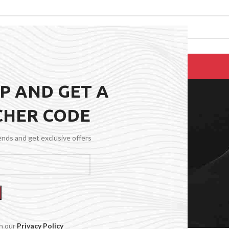
EPAIRS
PRODUCTS
BLOG
CONTACT US
ABOUT US
UP AND GET A
CHER CODE
Blog
rends and get exclusive offers
th our
Privacy Policy