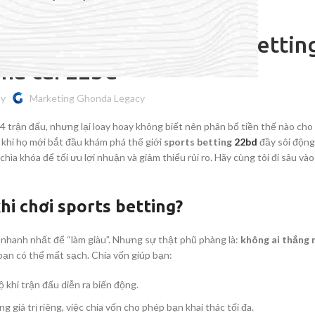
UNCATEGORIZED
eo dõi nhiều trận sports betting
hà cái 22bd
by
Marketing Ghonda Legacy
4 trận đấu, nhưng lại loay hoay không biết nên phân bổ tiền thế nào cho
 khi họ mới bắt đầu khám phá thế giới
sports betting
22bd
đầy sôi động
chìa khóa để tối ưu lợi nhuận và giảm thiểu rủi ro. Hãy cùng tôi đi sâu v
khi chơi sports betting?
ACCESSORIES
(HOSP BED)
 nhanh nhất để “làm giàu”. Nhưng sự thật phũ phàng là:
không ai thắng 
bạn có thể mất sạch. Chia vốn giúp bạn:
A
(A
 khi trận đấu diễn ra biến động.
F
 giá trị riêng, việc chia vốn cho phép bạn khai thác tối đa.