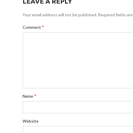
LEAVE A REPLY
Your email address will not be published.
Required fields ar
*
Comment
*
Name
Website