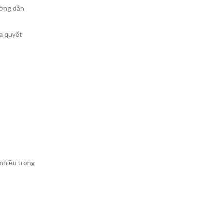
ường dẫn
ra quyết
 nhiều trong