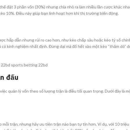
thể đặt 3 phần vốn (30%) nhưng chia nhỏ ra làm nhiều lần cược khác nhau
kèo 10%. Điều này giúp bạn linh hoạt hơn khi thị trường biến động.
ược hấp dẫn nhưng rủi ro cao hơn, như kèo chấp sâu hoặc kèo tỷ số chín
đã có kinh nghiệm nhất định. Đừng dại mà đổ hết vào một kèo “thăm dò” 
ận đấu
việc quản lý vốn theo số lượng trận là điều tối quan trọng. Dưới đây là m
 mỗi trận, nhưng hãy ưu tiên trận nào bạn tự tin hơn. Ví dụ, với 10 triệ