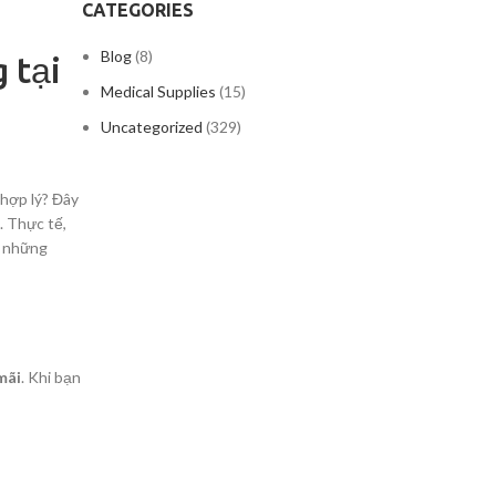
CATEGORIES
Blog
(8)
 tại
Medical Supplies
(15)
Uncategorized
(329)
 hợp lý? Đây
. Thực tế,
ADL
ào những
(AIDS
FOR
BATH
DAILY
&
LIVING)
ACCE
mãi
. Khi bạn
DL
IDS
OR
BATH CHAIRS