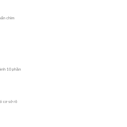
ILY
&
VING)
ACCESSORIES
hấn chìm
MOBILITY
hành 10 phần
BILITY
ó cơ sở rõ