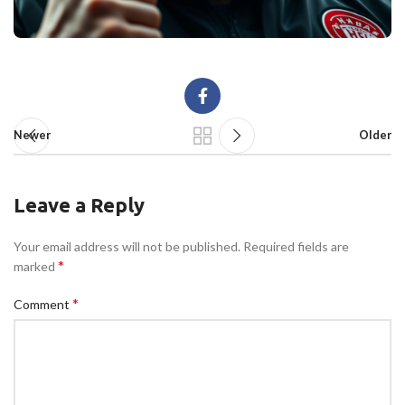
Newer
Older
Leave a Reply
Your email address will not be published.
Required fields are
*
marked
*
Comment