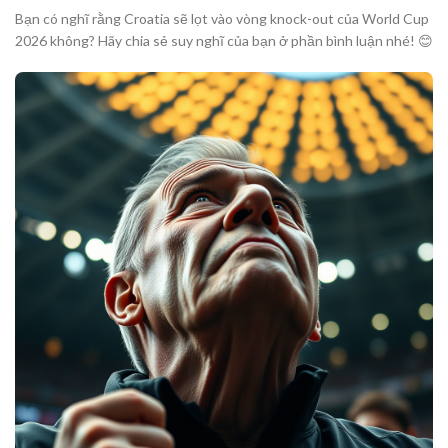
Bạn có nghĩ rằng Croatia sẽ lọt vào vòng knock-out của World Cup
2026 không? Hãy chia sẻ suy nghĩ của bạn ở phần bình luận nhé! 😊