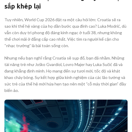
sắp khép lại
Tuy nhiên, World Cup 2026 đặt ra một câu hỏi lớn: Croatia sẽ ra
sao khi thế hệ vàng của họ dần bước qua đỉnh cao? Luka Modrić, dù
vẫn còn duy trì phong độ đáng kinh ngạc ở tuổi 38, nhưng không
thể chơi mãi ở đẳng cấp cao nhất. Việc tìm ra người kế cận cho
“nhạc trưởng” là bài toán sống còn.
Nhưng nếu bạn nghĩ rằng Croatia sẽ sụp đổ, bạn đã nhầm. Những
tài năng trẻ như Joško Gvardiol, Lovro Majer hay Luka Sučić đã và
đang khẳng định mình. Họ mang đến sự tươi mới, tốc độ và khát
khao cháy bỏng. Sự kết hợp giữa kinh nghiệm của các lão tướng và
sức trẻ của thế hệ mới hứa hẹn tạo nên một “cỗ máy thời gian” đầy
biến ảo.