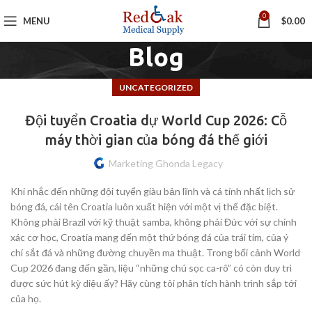
0
MENU
$
0.00
Blog
UNCATEGORIZED
Đội tuyển Croatia dự World Cup 2026: Cỗ
máy thời gian của bóng đá thế giới
Marketing Ghonda Legacy
Khi nhắc đến những đội tuyển giàu bản lĩnh và cá tính nhất lịch sử
bóng đá, cái tên Croatia luôn xuất hiện với một vị thế đặc biệt.
Không phải Brazil với kỹ thuật samba, không phải Đức với sự chính
xác cơ học, Croatia mang đến một thứ bóng đá của trái tim, của ý
chí sắt đá và những đường chuyền ma thuật. Trong bối cảnh World
Cup 2026 đang đến gần, liệu “những chú sọc ca-rô” có còn duy trì
được sức hút kỳ diệu ấy? Hãy cùng tôi phân tích hành trình sắp tới
của họ.