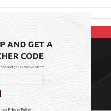
EPAIRS
PRODUCTS
BLOG
CONTACT US
ABOUT US
UP AND GET A
CHER CODE
Blog
rends and get exclusive offers
th our
Privacy Policy