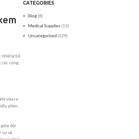
CATEGORIES
Blog
(8)
 xem
Medical Supplies
(15)
Uncategorized
(329)
ức những bộ
g các công
ADL
(AIDS
FOR
BATH
DAILY
&
hi vừa ra
LIVING)
ACCE
hiếu phim.
DL
IDS
giữa đội
 sư và
OR
BATH CHAIRS