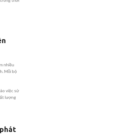
trong thời
ILY
&
VING)
ACCESSORIES
ên
MOBILITY
ồm nhiều
nh. Mỗi bộ
ào việc sử
BILITY
hất lượng
 phát