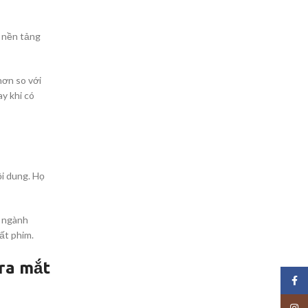
 nền tảng
hơn so với
y khi có
ội dung. Họ
g ngành
ất phim.
ra mắt
Face
Insta