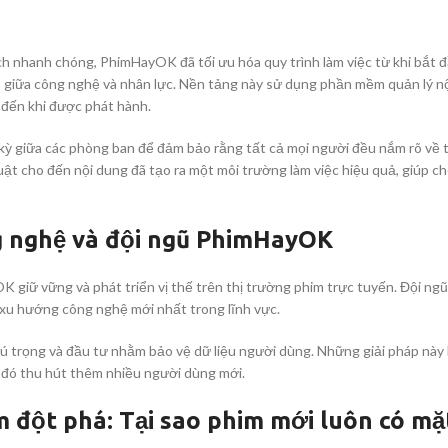
 nhanh chóng, PhimHayOK đã tối ưu hóa quy trình làm việc từ khi bắt 
p giữa công nghệ và nhân lực. Nền tảng này sử dụng phần mềm quản lý n
t đến khi được phát hành.
kỳ giữa các phòng ban để đảm bảo rằng tất cả mọi người đều nắm rõ về t
ật cho đến nội dung đã tạo ra một môi trường làm việc hiệu quả, giúp cho
g nghệ và đội ngũ PhimHayOK
 giữ vững và phát triển vị thế trên thị trường phim trực tuyến. Đội ngũ
xu hướng công nghệ mới nhất trong lĩnh vực.
hú trọng và đầu tư nhằm bảo vệ dữ liệu người dùng. Những giải pháp này
 đó thu hút thêm nhiều người dùng mới.
 đột phá: Tại sao phim mới luôn có m