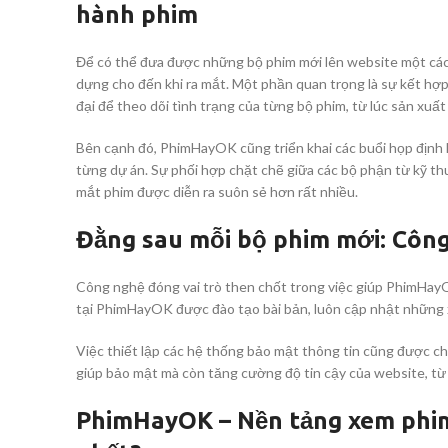
hành phim
Để có thể đưa được những bộ phim mới lên website một cách
dựng cho đến khi ra mắt. Một phần quan trọng là sự kết hợ
đại để theo dõi tình trạng của từng bộ phim, từ lúc sản xuấ
Bên cạnh đó, PhimHayOK cũng triển khai các buổi họp định 
từng dự án. Sự phối hợp chặt chẽ giữa các bộ phận từ kỹ thu
mắt phim được diễn ra suôn sẻ hơn rất nhiều.
Đằng sau mỗi bộ phim mới: Côn
Công nghệ đóng vai trò then chốt trong việc giúp PhimHayOK
tại PhimHayOK được đào tạo bài bản, luôn cập nhật những 
Việc thiết lập các hệ thống bảo mật thông tin cũng được c
giúp bảo mật mà còn tăng cường độ tin cậy của website, từ
PhimHayOK – Nền tảng xem phim