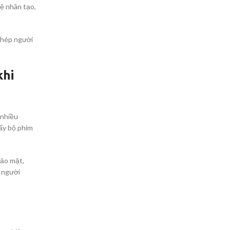
ệ nhân tạo,
phép người
khi
 nhiều
ấy bộ phim
bảo mật,
ả người