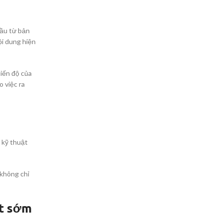
đầu từ bản
ội dung hiện
iến độ của
 việc ra
 kỹ thuật
 không chỉ
ặt sớm