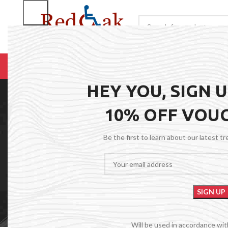
BROWSE CATEGORIES
HOME
RENTALS
R
HEY YOU, SIGN 
10% OFF VOU
Be the first to learn about our latest t
Will be used in accordance wi