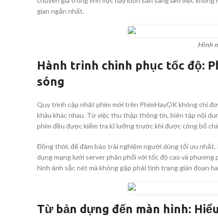
chuyên gia trong lĩnh vực này luôn sẵn sàng làm việc khôn
gian ngắn nhất.
Hình m
Hành trình chinh phục tốc độ: 
sóng
Quy trình cập nhật phim mới trên PhimHayOK không chỉ đơn 
khâu khác nhau. Từ việc thu thập thông tin, biên tập nội du
phim đều được kiểm tra kĩ lưỡng trước khi được công bố chí
Đồng thời, để đảm bảo trải nghiệm người dùng tối ưu nhất,
dụng mạng lưới server phân phối với tốc độ cao và phương 
hình ảnh sắc nét mà không gặp phải tình trạng gián đoạn ha
Từ bản dựng đến màn hình: Hiểu