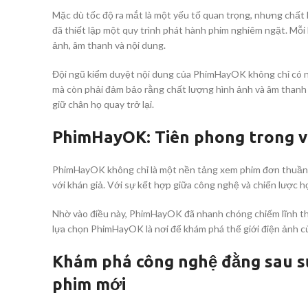
Mặc dù tốc độ ra mắt là một yếu tố quan trọng, nhưng chấ
đã thiết lập một quy trình phát hành phim nghiêm ngặt. Mỗi
ảnh, âm thanh và nội dung.
Đội ngũ kiểm duyệt nội dung của PhimHayOK không chỉ có 
mà còn phải đảm bảo rằng chất lượng hình ảnh và âm thanh 
giữ chân họ quay trở lại.
PhimHayOK: Tiên phong trong v
PhimHayOK không chỉ là một nền tảng xem phim đơn thuần 
với khán giả. Với sự kết hợp giữa công nghệ và chiến lược 
Nhờ vào điều này, PhimHayOK đã nhanh chóng chiếm lĩnh thị
lựa chọn PhimHayOK là nơi để khám phá thế giới điện ảnh c
Khám phá công nghệ đằng sau s
phim mới