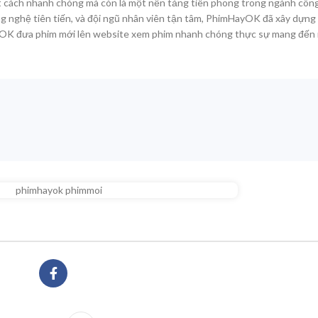
t cách nhanh chóng mà còn là một nền tảng tiên phong trong ngành côn
công nghệ tiên tiến, và đội ngũ nhân viên tận tâm, PhimHayOK đã xây dựn
OK đưa phim mới lên website xem phim nhanh chóng thực sự mang đến 