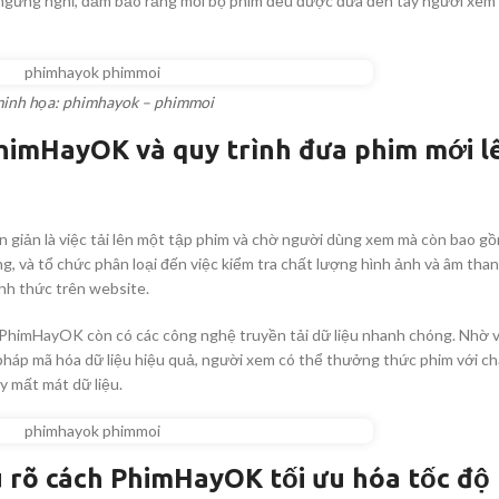
g ngừng nghỉ, đảm bảo rằng mỗi bộ phim đều được đưa đến tay người xem 
ACCESSORIES
DA
(HOSP BED)
LI
inh họa: phimhayok – phimmoi
COMMODES
PhimHayOK và quy trình đưa phim mới l
AND
ACCESSORIES
giản là việc tải lên một tập phim và chờ người dùng xem mà còn bao g
ng, và tổ chức phân loại đến việc kiểm tra chất lượng hình ảnh và âm tha
nh thức trên website.
COMMODES
AND
 PhimHayOK còn có các công nghệ truyền tải dữ liệu nhanh chóng. Nhờ v
ACCESSORIES
MO
pháp mã hóa dữ liệu hiệu quả, người xem có thể thưởng thức phim với c
y mất mát dữ liệu.
 rõ cách PhimHayOK tối ưu hóa tốc độ