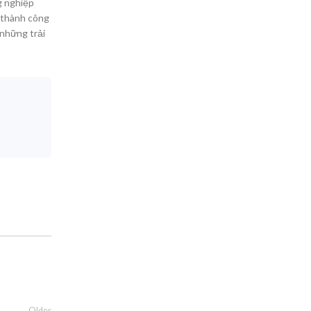
g nghiệp
g thành công
những trải
Older