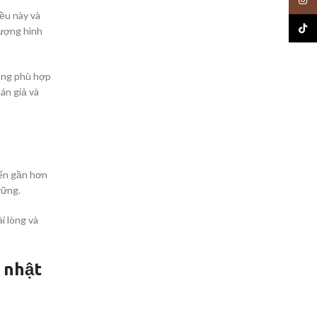
ều này và
TikTo
lượng hình
ông phù hợp
án giả và
đến gần hơn
vững.
i lòng và
 nhật