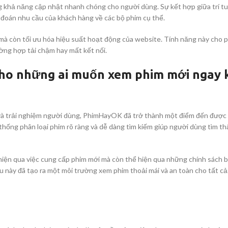
hả năng cập nhật nhanh chóng cho người dùng. Sự kết hợp giữa trí tu
ự đoán nhu cầu của khách hàng về các bộ phim cụ thể.
 mà còn tối ưu hóa hiệu suất hoạt động của website. Tính năng này cho 
ờng hợp tải chậm hay mất kết nối.
cho những ai muốn xem phim mới ngay 
ụ và trải nghiệm người dùng, PhimHayOK đã trở thành một điểm đến được
hống phân loại phim rõ ràng và dễ dàng tìm kiếm giúp người dùng tìm th
 hiện qua việc cung cấp phim mới mà còn thể hiện qua những chính sách 
ều này đã tạo ra một môi trường xem phim thoải mái và an toàn cho tất c