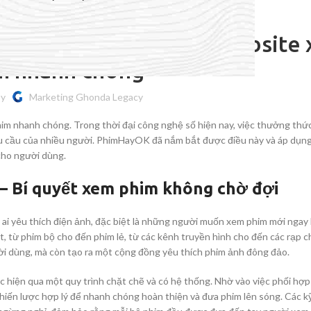
UNCATEGORIZED
OK đưa phim mới lên website
m nhanh chóng
by
Marketing Ghonda Legacy
im nhanh chóng. Trong thời đại công nghệ số hiện nay, việc thưởng th
hu cầu của nhiều người. PhimHayOK đã nắm bắt được điều này và áp dụn
cho người dùng.
– Bí quyết xem phim không chờ đợi
ACCESSORIES
 yêu thích điện ảnh, đặc biệt là những người muốn xem phim mới ngay k
(HOSP BED)
, từ phim bộ cho đến phim lẻ, từ các kênh truyền hình cho đến các rạp c
i dùng, mà còn tạo ra một cộng đồng yêu thích phim ảnh đông đảo.
A
(A
hiện qua một quy trình chặt chẽ và có hệ thống. Nhờ vào việc phối hợp 
ến lược hợp lý để nhanh chóng hoàn thiện và đưa phim lên sóng. Các kỹ
F