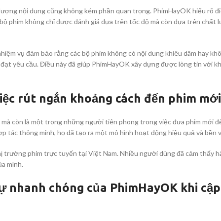
t lượng nội dung cũng không kém phần quan trọng. PhimHayOK hiểu rõ đi
 bộ phim không chỉ được đánh giá dựa trên tốc độ mà còn dựa trên chất 
nhiệm vụ đảm bảo rằng các bộ phim không có nội dung khiêu dâm hay kh
đạt yêu cầu. Điều này đã giúp PhimHayOK xây dựng được lòng tin với kh
iệc rút ngắn khoảng cách đến phim mới
mà còn là một trong những người tiên phong trong việc đưa phim mới 
hợp tác thông minh, họ đã tạo ra một mô hình hoạt động hiệu quả và bền 
 trường phim trực tuyến tại Việt Nam. Nhiều người dùng đã cảm thấy hà
ủa mình.
ự nhanh chóng của PhimHayOK khi cập