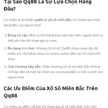
Tại Sao Qq88 Là Sự Lựa Chọn Hàng
Đầu?
Có nhiều lý do khiến
qq88 có xổ số miền Bắc
trở thành lựa chọn
hàng đầu của người chơi:
Đáng tin cậy
: Nhờ có hệ thống bảo mật tiên tiến, người chơi có
thể yên tâm khi tham gia cá cược.
Đa dạng trò chơi
: Không chỉ xổ số, Qq88 cũng cung cấp rất
nhiều trò chơi khác nhau từ casino, poker đến các trò chơi thể
thao.
Giải thưởng hấp dẫn
: Phần thưởng từ xổ số miền Bắc không
chỉ hấp dẫn về mặt tài chính mà còn mang đến cơ hội ra mắt cho
người chơi.
Các Ưu Điểm Của Xổ Số Miền Bắc Trên
Qq88
Có nhiều ưu điểm nổi bật khi tham gia xổ số miền Bắc trên nền