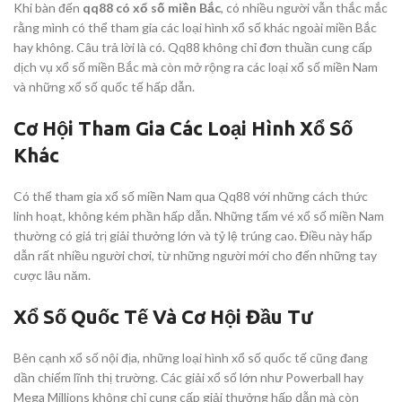
Khi bàn đến
qq88 có xổ số miền Bắc
, có nhiều người vẫn thắc mắc
rằng mình có thể tham gia các loại hình xổ số khác ngoài miền Bắc
hay không. Câu trả lời là có. Qq88 không chỉ đơn thuần cung cấp
dịch vụ xổ số miền Bắc mà còn mở rộng ra các loại xổ số miền Nam
và những xổ số quốc tế hấp dẫn.
Cơ Hội Tham Gia Các Loại Hình Xổ Số
Khác
Có thể tham gia xổ số miền Nam qua Qq88 với những cách thức
linh hoạt, không kém phần hấp dẫn. Những tấm vé xổ số miền Nam
thường có giá trị giải thưởng lớn và tỷ lệ trúng cao. Điều này hấp
dẫn rất nhiều người chơi, từ những người mới cho đến những tay
cược lâu năm.
Xổ Số Quốc Tế Và Cơ Hội Đầu Tư
Bên cạnh xổ số nội địa, những loại hình xổ số quốc tế cũng đang
dần chiếm lĩnh thị trường. Các giải xổ số lớn như Powerball hay
Mega Millions không chỉ cung cấp giải thưởng hấp dẫn mà còn