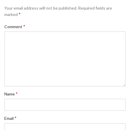
Your email address will not be published.
Required fields are
*
marked
*
Comment
*
Name
*
Email