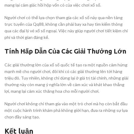
mang lại cảm giác hồi hộp vốn có của việc chơi xổ số.
Người chơi có thể lựa chọn tham gia các xổ số này qua nền tảng
trực tuyến của Qq88, không cần phải bay xa hay tìm kiếm thông
qua các đại lý vé xổ số ngoại. Việc này giúp người chơi tiết kiệm chi
phí và thời gian đáng kể.
Tính Hấp Dẫn Của Các Giải Thưởng Lớn
Các giải thưởng lớn của xổ số quốc tế tạo ra một nguồn cảm hứng
mạnh mẽ cho người chơi, đôi khi có các giải thưởng lên tới hàng
triệu đô. Tuy nhiên, không chỉ dừng lại ở giá trị tài chính, những giải
thưởng này còn mang ý nghĩa lớn về cảm xúc và khát khao thắng
lợi, mang lại cảm xúc thăng hoa cho mỗi người chơi.
Người chơi không chỉ tham gia vào một trò chơi mà họ còn bắt đầu
một cuộc hành trình khám phá không giới hạn, đưa ra những sự lựa
chọn đầy sáng tạo.
Kết luận