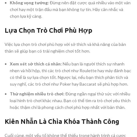
Không vọng tưởng:
Đừng nên đặt cược quá nhiều vào một ván
chơi hay một trận đấu mà bạn không tự tin. Hãy cân nhắc và
chọn lựa kỹ càng.
Lựa Chọn Trò Chơi Phù Hợp
Việc lựa chọn trò chơi phù hợp với sở thích và khả năng của bản
thân sẽ giúp bạn có trải nghiệm chơi tốt hơn.
Xem xét sở thích cá nhân:
Nếu bạn là người thích sự nhanh
nhẹn và hồi hộp, thì các trò chơi như Roulette hay máy đánh bạc
có thể là sự lựa chọn tốt. Ngược lại, nếu bạn thích phân tích và
suy nghĩ, các trò chơi như Poker hay Baccarat sẽ phù hợp hơn.
Thử nghiệm nhiều trò chơi:
Đừng ngần ngại thử sức với nhiều
loại hình trò chơi khác nhau. Bạn có thể tìm ra trò chơi yêu thích
hoặc thậm chí là phong cách chơi phù hợp nhất với bản thân.
Kiên Nhẫn Là Chìa Khóa Thành Công
Cuối cùng, một yếu tố không thể thiếu trong hành trình cá cược