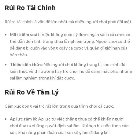
Rủi Ro Tài Chính
Rủi ro tài chính là vấn đề lớn nhất mà nhiều người chơi phải đối mặt.
Mất kiểm soát:
Việc không quản lý được ngân sách cá cược có
thể dẫn đến tình trạng thua lỗ nghiêm trọng. Người chơi có thể
dễ dàng bị cuốn vào vòng xoáy cá cược và quên đi giới hạn của
bản thân.
Thiếu kiến thức:
Nếu người chơi không trang bị cho mình đủ
kiến thức về thị trường hay trò chơi, họ dễ dàng mắc phải những
sai lầm nghiêm trọng khi đặt cược.
Rủi Ro Về Tâm Lý
Cảm xúc đóng vai trò rất lớn trong quá trình chơi cá cược.
Áp lực tâm lý:
Áp lực từ việc thắng thua có thể khiến người
chơi đưa ra những quyết định sai lầm. Khi bạn bị cuốn theo cảm
xúc, khả năng phán đoán của bạn sẽ giảm đi đáng kể.