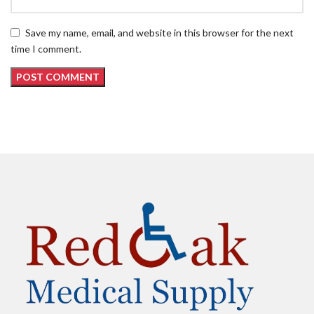
Save my name, email, and website in this browser for the next
time I comment.