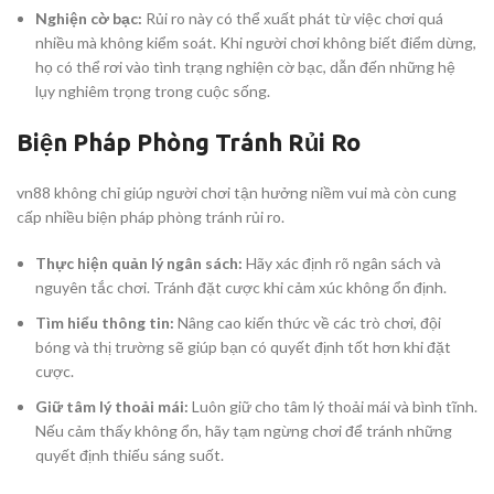
Nghiện cờ bạc:
Rủi ro này có thể xuất phát từ việc chơi quá
nhiều mà không kiểm soát. Khi người chơi không biết điểm dừng,
họ có thể rơi vào tình trạng nghiện cờ bạc, dẫn đến những hệ
lụy nghiêm trọng trong cuộc sống.
Biện Pháp Phòng Tránh Rủi Ro
vn88 không chỉ giúp người chơi tận hưởng niềm vui mà còn cung
cấp nhiều biện pháp phòng tránh rủi ro.
Thực hiện quản lý ngân sách:
Hãy xác định rõ ngân sách và
nguyên tắc chơi. Tránh đặt cược khi cảm xúc không ổn định.
Tìm hiểu thông tin:
Nâng cao kiến thức về các trò chơi, đội
bóng và thị trường sẽ giúp bạn có quyết định tốt hơn khi đặt
cược.
Giữ tâm lý thoải mái:
Luôn giữ cho tâm lý thoải mái và bình tĩnh.
Nếu cảm thấy không ổn, hãy tạm ngừng chơi để tránh những
quyết định thiếu sáng suốt.