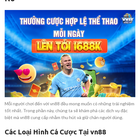
Mỗi người chơi đến với vn88 đều mong muốn có những trải nghiệm
tốt nhất. Trong phần này, chúng ta sẽ khám phá các dịch vụ đặc
biệt mà vn88 cung cấp nhằm thu hút và giữ chân người dùng.
Các Loại Hình Cá Cược Tại vn88