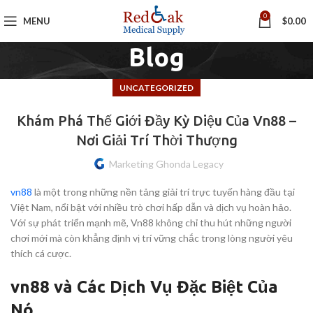
0
MENU
$
0.00
Blog
UNCATEGORIZED
Khám Phá Thế Giới Đầy Kỳ Diệu Của Vn88 –
Nơi Giải Trí Thời Thượng
Marketing Ghonda Legacy
vn88
là một trong những nền tảng giải trí trực tuyến hàng đầu tại
Việt Nam, nổi bật với nhiều trò chơi hấp dẫn và dịch vụ hoàn hảo.
Với sự phát triển mạnh mẽ, Vn88 không chỉ thu hút những người
chơi mới mà còn khẳng định vị trí vững chắc trong lòng người yêu
thích cá cược.
vn88 và Các Dịch Vụ Đặc Biệt Của
Nó