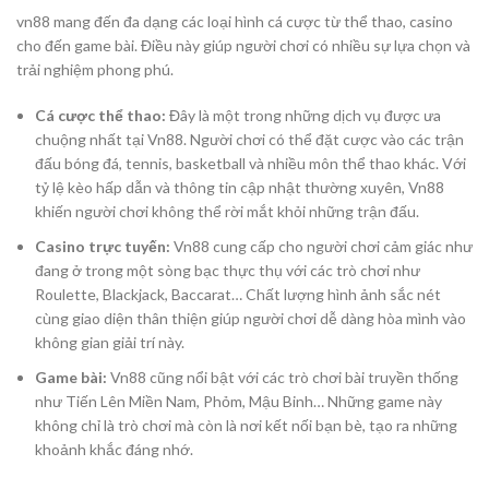
vn88 mang đến đa dạng các loại hình cá cược từ thể thao, casino
cho đến game bài. Điều này giúp người chơi có nhiều sự lựa chọn và
trải nghiệm phong phú.
Cá cược thể thao:
Đây là một trong những dịch vụ được ưa
chuộng nhất tại Vn88. Người chơi có thể đặt cược vào các trận
đấu bóng đá, tennis, basketball và nhiều môn thể thao khác. Với
tỷ lệ kèo hấp dẫn và thông tin cập nhật thường xuyên, Vn88
khiến người chơi không thể rời mắt khỏi những trận đấu.
Casino trực tuyến:
Vn88 cung cấp cho người chơi cảm giác như
đang ở trong một sòng bạc thực thụ với các trò chơi như
Roulette, Blackjack, Baccarat… Chất lượng hình ảnh sắc nét
cùng giao diện thân thiện giúp người chơi dễ dàng hòa mình vào
không gian giải trí này.
Game bài:
Vn88 cũng nổi bật với các trò chơi bài truyền thống
như Tiến Lên Miền Nam, Phỏm, Mậu Binh… Những game này
không chỉ là trò chơi mà còn là nơi kết nối bạn bè, tạo ra những
khoảnh khắc đáng nhớ.