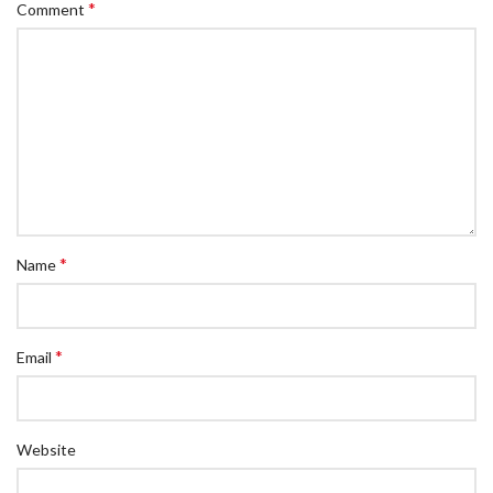
*
Comment
*
Name
*
Email
Website