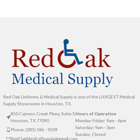
Red Oak Uniforms & Medical Supply is one of the LARGEST Medical
Supply Showrooms in Houston, TX.
850 Cypress Creek Pkwy, Suite S
Hours of Operation
Houston, TX 77090
Monday-Friday: 9am - 6pm
Saturday: 9am - 3pm
Phone: (281) 586 - 9509
Sunday: Closed
RedOakMedicalSupply@gmail.com