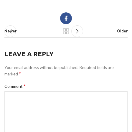
Newer
Older
LEAVE A REPLY
Your email address will not be published.
Required fields are
*
marked
*
Comment