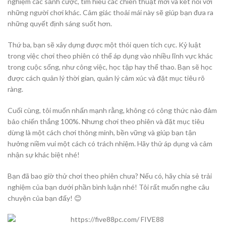
nghiệm các sảnh cược, tìm hiểu các chiến thuật mới và kết nối với
những người chơi khác. Cảm giác thoải mái này sẽ giúp bạn đưa ra
những quyết định sáng suốt hơn.
Thứ ba, bạn sẽ xây dựng được một thói quen tích cực. Kỷ luật
trong việc chơi theo phiên có thể áp dụng vào nhiều lĩnh vực khác
trong cuộc sống, như công việc, học tập hay thể thao. Bạn sẽ học
được cách quản lý thời gian, quản lý cảm xúc và đặt mục tiêu rõ
ràng.
Cuối cùng, tôi muốn nhấn mạnh rằng, không có công thức nào đảm
bảo chiến thắng 100%. Nhưng chơi theo phiên và đặt mục tiêu
dừng là một cách chơi thông minh, bền vững và giúp bạn tận
hưởng niềm vui một cách có trách nhiệm. Hãy thử áp dụng và cảm
nhận sự khác biệt nhé!
Bạn đã bao giờ thử chơi theo phiên chưa? Nếu có, hãy chia sẻ trải
nghiệm của bạn dưới phần bình luận nhé! Tôi rất muốn nghe câu
chuyện của bạn đấy! 😊