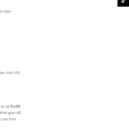
TikTo
iên bàn
bạn chơi tốt
hà cái
Ku88
thời gian để
g cao hơn