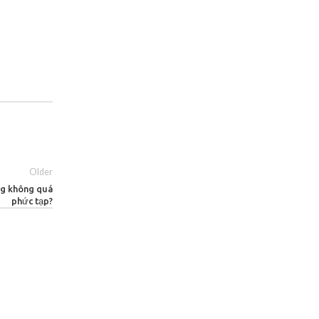
Older
ưng không quá
phức tạp?