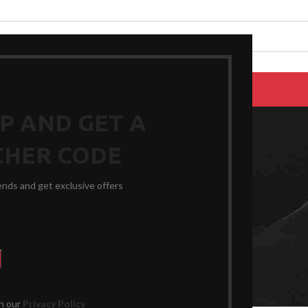
EPAIRS
PRODUCTS
BLOG
CONTACT US
ABOUT US
UP AND GET A
CHER CODE
Blog
rends and get exclusive offers
ADL
(AIDS
th our
Privacy Policy