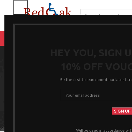
BROWSE CATEGORIES
HOME
RENTALS
R
HEY YOU, SIGN 
10% OFF VOU
Be the first to learn about our latest t
Will be used in accordance wi