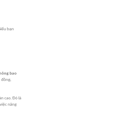
 Nếu bạn
hông bao
u đồng,
n cao. Đó là
việc nâng