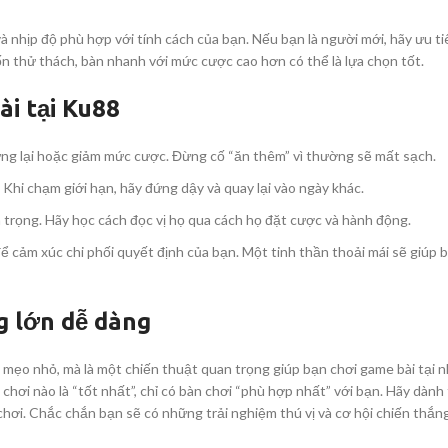
à nhịp độ phù hợp với tính cách của bạn. Nếu bạn là người mới, hãy ưu t
 thử thách, bàn nhanh với mức cược cao hơn có thể là lựa chọn tốt.
i tại Ku88
ng lại hoặc giảm mức cược. Đừng cố “ăn thêm” vì thường sẽ mất sạch.
 Khi chạm giới hạn, hãy đứng dậy và quay lại vào ngày khác.
n trọng. Hãy học cách đọc vị họ qua cách họ đặt cược và hành động.
để cảm xúc chi phối quyết định của bạn. Một tinh thần thoải mái sẽ giúp 
g lớn dễ dàng
 mẹo nhỏ, mà là một chiến thuật quan trọng giúp bạn chơi game bài tại n
hơi nào là “tốt nhất”, chỉ có bàn chơi “phù hợp nhất” với bạn. Hãy dành 
chơi. Chắc chắn bạn sẽ có những trải nghiệm thú vị và cơ hội chiến thắn