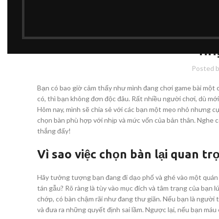
Mẹo chơi game bài tại n
nh
Posted 
Bạn có bao giờ cảm thấy như mình đang chơi game bài một 
có, thì bạn không đơn độc đâu. Rất nhiều người chơi, dù mới 
Hôm nay, mình sẽ chia sẻ với các bạn một mẹo nhỏ nhưng cực
chọn bàn phù hợp với nhịp và mức vốn của bản thân. Nghe có 
thắng đấy!
Vì sao việc chọn bàn lại quan tr
Hãy tưởng tượng bạn đang đi dạo phố và ghé vào một quán c
tán gẫu? Rõ ràng là tùy vào mục đích và tâm trạng của bạn l
chớp, có bàn chậm rãi như đang thư giãn. Nếu bạn là người th
và đưa ra những quyết định sai lầm. Ngược lại, nếu bạn máu