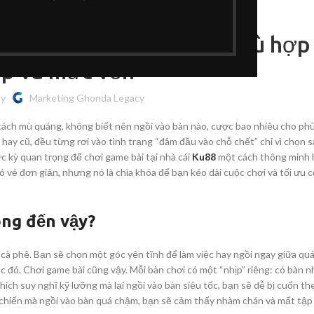
UNCATEGORIZED
FOR
BATH CHAIRS
COMMODES
ACCESSORIES
DAILY
&
BLOOD
hà cái Ku88: Chọn bàn phù hợp
AND
(HOSP BED)
LIVING)
ACCESSORIES
PRESSURE
ịp và mức vốn
ACCESSORIES
MOBILITY
ADL
by
Marketing Ghonda Legacy
(AIDS
FOR
BATH CHAIRS
cách mù quáng, không biết nên ngồi vào bàn nào, cược bao nhiêu cho ph
COMMODES
ACCESSORIES
DAILY
&
BLOOD
hay cũ, đều từng rơi vào tình trạng “đâm đầu vào chỗ chết” chỉ vì chọn sa
AND
 kỳ quan trọng để chơi game bài tại nhà cái
Ku88
một cách thông minh h
(HOSP BED)
LIVING)
ACCESSORIES
PRESSURE
vẻ đơn giản, nhưng nó là chìa khóa để bạn kéo dài cuộc chơi và tối ưu c
ACCESSORIES
MOBILITY
ọng đến vậy?
à phê. Bạn sẽ chọn một góc yên tĩnh để làm việc hay ngồi ngay giữa qu
úc đó. Chơi game bài cũng vậy. Mỗi bàn chơi có một “nhịp” riêng: có bàn 
ích suy nghĩ kỹ lưỡng mà lại ngồi vào bàn siêu tốc, bạn sẽ dễ bị cuốn th
 chiến mà ngồi vào bàn quá chậm, bạn sẽ cảm thấy nhàm chán và mất tập