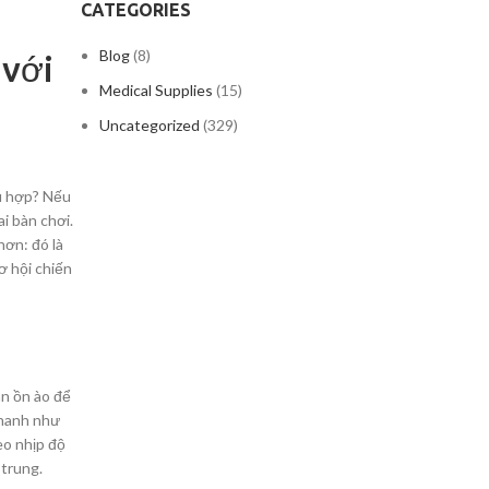
CATEGORIES
Blog
(8)
 với
Medical Supplies
(15)
Uncategorized
(329)
ù hợp? Nếu
i bàn chơi.
ơn: đó là
ơ hội chiến
án ồn ào để
nhanh như
eo nhịp độ
 trung.