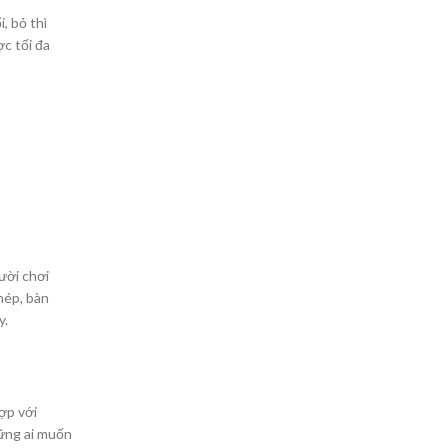
, bỏ thì
c tối đa
gười chơi
hép, bàn
y.
ợp với
hững ai muốn