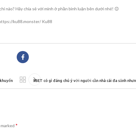
hí nào? Hãy chia sẻ với mình ở phần bình luận bên dưới nhé! 😊
 khuyến
9BET có gì đáng chú ý với người cần nhà cái đa sảnh nh
*
e marked