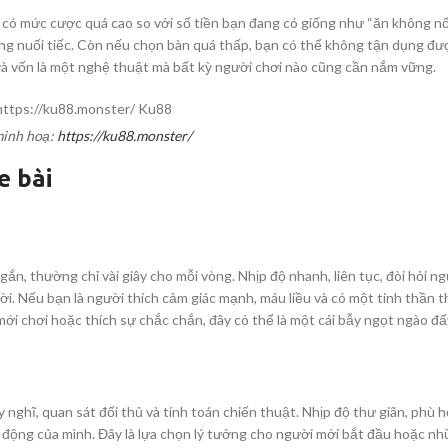
có mức cược quá cao so với số tiền bạn đang có giống như “ăn không nổi
ong nuối tiếc. Còn nếu chọn bàn quá thấp, bạn có thể không tận dụng đượ
 và vốn là một nghệ thuật mà bất kỳ người chơi nào cũng cần nắm vững.
minh hoạ:
https://ku88.monster/
e bài
gắn, thường chỉ vài giây cho mỗi vòng. Nhịp độ nhanh, liên tục, đòi hỏi n
i. Nếu bạn là người thích cảm giác mạnh, máu liều và có một tinh thần t
mới chơi hoặc thích sự chắc chắn, đây có thể là một cái bẫy ngọt ngào đấ
 nghĩ, quan sát đối thủ và tính toán chiến thuật. Nhịp độ thư giãn, phù h
h động của mình. Đây là lựa chọn lý tưởng cho người mới bắt đầu hoặc n