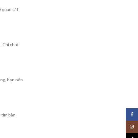
ể quan sát
. Chỉ chơi
ồng, bạn nên
Face
 tìm bàn
Insta