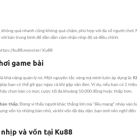
hải, không quá nhanh cũng không quá chậm, phù hợp với đa số người chơi.
với bàn trung bình để dần dần cảm nhận nhịp độ và điều chỉnh.
hơi game bài
 là khả năng quản lý nó. Một nguyên tắc vàng mà mình luôn áp dụng là:
K
 giúp bạn có thể gỡ gạc ngay cả khi gặp vận đen. Ví dụ, nếu bạn có 1 triệ
 hãy chọn bàn có mức cược tối đa khoảng 50.000 đồng hoặc thấp hơn.
 bàn thấp
. Đừng vì thấy người khác thắng lớn mà “liều mạng” nhảy vào bà
ựng vốn từ những bàn nhỏ, và khi vốn đã dày dặn, bạn mới nên nghĩ đến 
nhịp và vốn tại Ku88