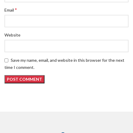
*
Email
Website
Save my name, email, and website in this browser for the next
time I comment.