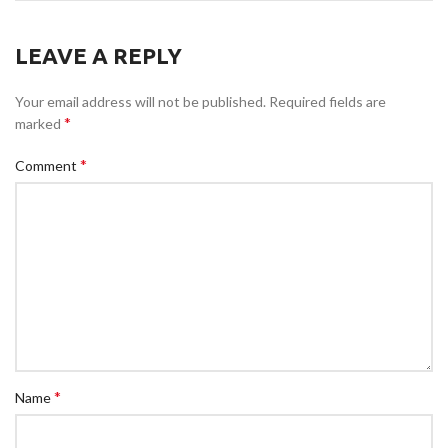
LEAVE A REPLY
Your email address will not be published.
Required fields are
*
marked
*
Comment
*
Name