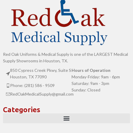
Red Oak Uniforms & Medical Supply is one of the LARGEST Medical
Supply Showrooms in Houston, TX.
850 Cypress Creek Pkwy, Suite S
Hours of Operation
Houston, TX 77090
Monday-Friday: 9am - 6pm
Saturday: 9am - 3pm
Phone: (281) 586 - 9509
Sunday: Closed
RedOakMedicalSupply@gmail.com
Categories