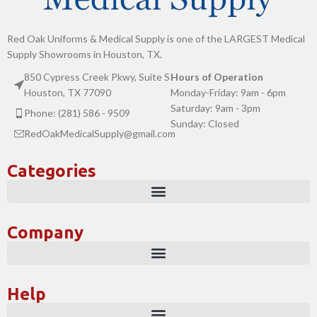
Red Oak Uniforms & Medical Supply is one of the LARGEST Medical
Supply Showrooms in Houston, TX.
850 Cypress Creek Pkwy, Suite S
Hours of Operation
Houston, TX 77090
Monday-Friday: 9am - 6pm
Saturday: 9am - 3pm
Phone: (281) 586 - 9509
Sunday: Closed
RedOakMedicalSupply@gmail.com
Categories
Company
Help