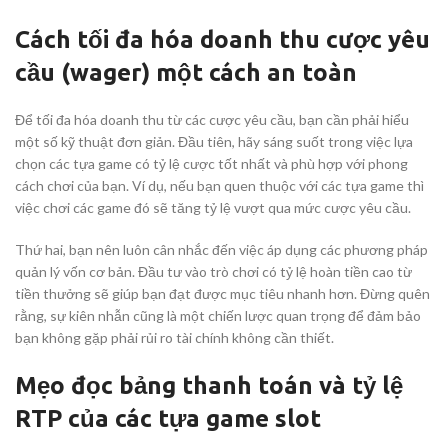
Cách tối đa hóa doanh thu cược yêu
cầu (wager) một cách an toàn
Để tối đa hóa doanh thu từ các cược yêu cầu, bạn cần phải hiểu
một số kỹ thuật đơn giản. Đầu tiên, hãy sáng suốt trong việc lựa
chọn các tựa game có tỷ lệ cược tốt nhất và phù hợp với phong
cách chơi của bạn. Ví dụ, nếu bạn quen thuộc với các tựa game thì
việc chơi các game đó sẽ tăng tỷ lệ vượt qua mức cược yêu cầu.
Thứ hai, bạn nên luôn cân nhắc đến việc áp dụng các phương pháp
quản lý vốn cơ bản. Đầu tư vào trò chơi có tỷ lệ hoàn tiền cao từ
tiền thưởng sẽ giúp bạn đạt được mục tiêu nhanh hơn. Đừng quên
rằng, sự kiên nhẫn cũng là một chiến lược quan trọng để đảm bảo
bạn không gặp phải rủi ro tài chính không cần thiết.
Mẹo đọc bảng thanh toán và tỷ lệ
RTP của các tựa game slot