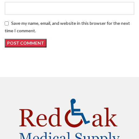
Save my name, email, and website in this browser for the next
time I comment.