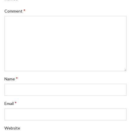
*
Comment
*
Name
*
Email
Website