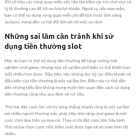
Khi sở hữu các vòng quay miễn phí, hãy tìm kiếm các trò chơi slot có
tỷ lệ thưởng cao để tối ưu hóa lợi nhuận. Ngoài ra, nếu may mắn,
bạn có thể sử dụng vòng quay miễn phí để kích hoạt tính năng
Jackpot, mang đến cơ hội đổi đời với chỉ một cú click.
Những sai lầm cần tránh khi sử
dụng tiền thưởng slot
Mặc dù bạn có thể sử dụng tiền thưởng để tăng cường trải
nghiệm chơi game, nhưng một số sai lầm phổ biến có thể khiến bạn
mất nhiều hơn được. Đầu tiên, việc không đọc kỹ các điều khoản và
điều kiện của tiền thưởng là một sai lầm lớn. Điều này có thể dẫn
đến những hiểu lầm không mong muốn liên quan đến cách sử dụng
tiền thưởng cũng như quy định về rút tiền.
Thứ hai, đặt cược lớn với hy vọng thắng nhanh cũng là một sai lầm
mà nhiều người thường mắc phải. Hãy nhớ rằng chơi game là một
cuộc chơi dựa trên sự may rủi. Thay vì chỉ đặt cược lớn, hãy bình
tĩnh và lựa chọn cược nhỏ, kiểm soát được bạn sẽ an toàn hơn rất
nhiều.