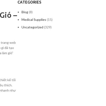
CATEGORIES
Blog
(8)
Gió –
Medical Supplies
(15)
Uncategorized
(329)
t trang web
 gì đã tạo
ADL
 làm gió”
(AIDS
FOR
BATH
DAILY
&
LIVING)
ACCE
hiết kế tối
êu thích.
DL
 “nhanh như
IDS
OR
BATH CHAIRS