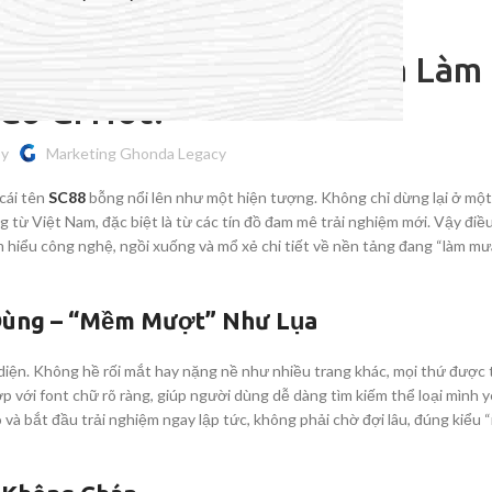
UNCATEGORIZED
 Trực Tuyến Đang Làm Mưa Làm 
Có Gì Hot?
by
Marketing Ghonda Legacy
cái tên
SC88
bỗng nổi lên như một hiện tượng. Không chỉ dừng lại ở mộ
g từ Việt Nam, đặc biệt là từ các tín đồ đam mê trải nghiệm mới. Vậy điều
hiểu công nghệ, ngồi xuống và mổ xẻ chi tiết về nền tảng đang “làm mưa
 Dùng – “Mềm Mượt” Như Lụa
ACCESSORIES
(HOSP BED)
diện. Không hề rối mắt hay nặng nề như nhiều trang khác, mọi thứ được t
p với font chữ rõ ràng, giúp người dùng dễ dàng tìm kiếm thể loại mình y
A
 và bắt đầu trải nghiệm ngay lập tức, không phải chờ đợi lâu, đúng kiểu
(A
F