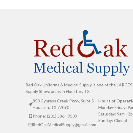
Red Oak Uniforms & Medical Supply is one of the LARGES
Supply Showrooms in Houston, TX.
850 Cypress Creek Pkwy, Suite S
Hours of Operati
Houston, TX 77090
Monday-Friday: 9a
Saturday: 9am - 3
Phone: (281) 586 - 9509
Sunday: Closed
RedOakMedicalSupply@gmail.com