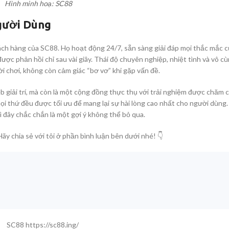
Hình minh hoạ: SC88
Người Dùng
ách hàng của SC88. Họ hoạt động 24/7, sẵn sàng giải đáp mọi thắc mắc c
được phản hồi chỉ sau vài giây. Thái độ chuyên nghiệp, nhiệt tình và vô c
ời chơi, không còn cảm giác “bơ vơ” khi gặp vấn đề.
 giải trí, mà còn là một cộng đồng thực thụ với trải nghiệm được chăm ch
mọi thứ đều được tối ưu để mang lại sự hài lòng cao nhất cho người dùng
ì đây chắc chắn là một gợi ý không thể bỏ qua.
ãy chia sẻ với tôi ở phần bình luận bên dưới nhé! 👇