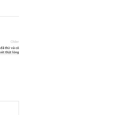
Older
 đã thử và có
ét thật lòng