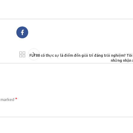
FLY88 có thực sự là điểm đến giải trí đáng trải nghiệm? Tôi
những nhận x
*
e marked