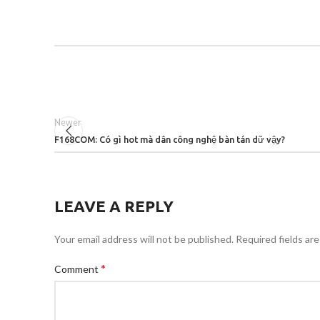
Newer
F168COM: Có gì hot mà dân công nghệ bàn tán dữ vậy?
LEAVE A REPLY
Your email address will not be published.
Required fields ar
*
Comment