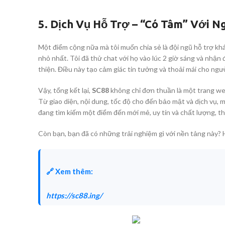
5. Dịch Vụ Hỗ Trợ – “Có Tâm” Với 
Một điểm cộng nữa mà tôi muốn chia sẻ là đội ngũ hỗ trợ kh
nhỏ nhất. Tôi đã thử chat với họ vào lúc 2 giờ sáng và nhận 
thiện. Điều này tạo cảm giác tin tưởng và thoải mái cho ngư
Vậy, tổng kết lại,
SC88
không chỉ đơn thuần là một trang web
Từ giao diện, nội dung, tốc độ cho đến bảo mật và dịch vụ, 
đang tìm kiếm một điểm đến mới mẻ, uy tín và chất lượng, th
Còn bạn, bạn đã có những trải nghiệm gì với nền tảng này? H
🔗 Xem thêm:
https://sc88.ing/