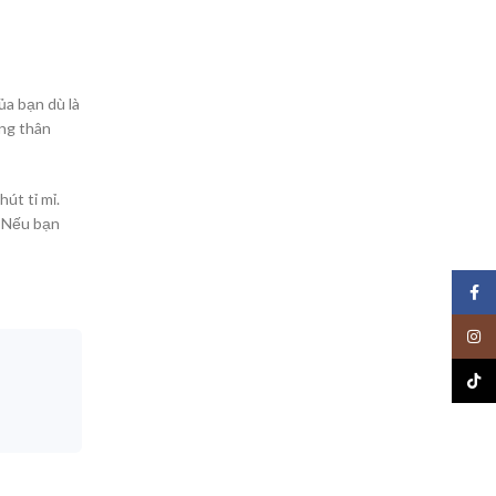
ủa bạn dù là
ùng thân
út tỉ mỉ.
. Nếu bạn
Face
Insta
TikTo