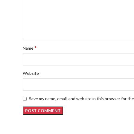
*
Name
Website
Save my name, email, and website in this browser for th