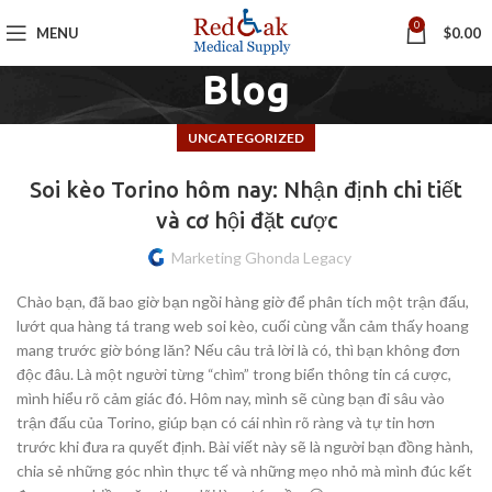
0
MENU
$
0.00
Blog
UNCATEGORIZED
Soi kèo Torino hôm nay: Nhận định chi tiết
và cơ hội đặt cược
Marketing Ghonda Legacy
Chào bạn, đã bao giờ bạn ngồi hàng giờ để phân tích một trận đấu,
lướt qua hàng tá trang web soi kèo, cuối cùng vẫn cảm thấy hoang
mang trước giờ bóng lăn? Nếu câu trả lời là có, thì bạn không đơn
độc đâu. Là một người từng “chìm” trong biển thông tin cá cược,
mình hiểu rõ cảm giác đó. Hôm nay, mình sẽ cùng bạn đi sâu vào
trận đấu của Torino, giúp bạn có cái nhìn rõ ràng và tự tin hơn
trước khi đưa ra quyết định. Bài viết này sẽ là người bạn đồng hành,
chia sẻ những góc nhìn thực tế và những mẹo nhỏ mà mình đúc kết