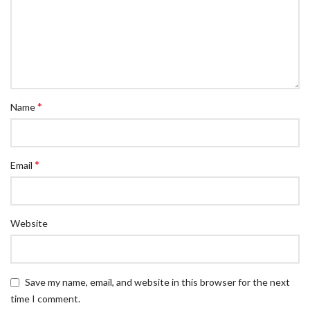
*
Name
*
Email
Website
Save my name, email, and website in this browser for the next
time I comment.