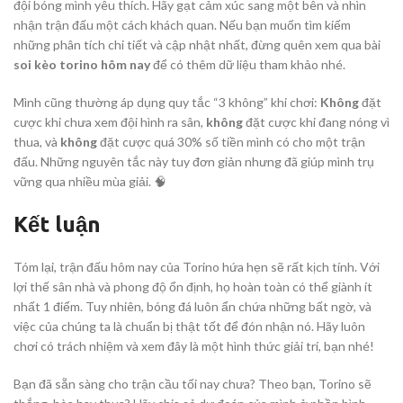
đội bóng mình yêu thích. Hãy gạt cảm xúc sang một bên và nhìn
nhận trận đấu một cách khách quan. Nếu bạn muốn tìm kiếm
những phân tích chi tiết và cập nhật nhất, đừng quên xem qua bài
soi kèo torino hôm nay
để có thêm dữ liệu tham khảo nhé.
Mình cũng thường áp dụng quy tắc “3 không” khi chơi:
Không
đặt
cược khi chưa xem đội hình ra sân,
không
đặt cược khi đang nóng vì
thua, và
không
đặt cược quá 30% số tiền mình có cho một trận
đấu. Những nguyên tắc này tuy đơn giản nhưng đã giúp mình trụ
vững qua nhiều mùa giải. 🧠
Kết luận
Tóm lại, trận đấu hôm nay của Torino hứa hẹn sẽ rất kịch tính. Với
lợi thế sân nhà và phong độ ổn định, họ hoàn toàn có thể giành ít
nhất 1 điểm. Tuy nhiên, bóng đá luôn ẩn chứa những bất ngờ, và
việc của chúng ta là chuẩn bị thật tốt để đón nhận nó. Hãy luôn
chơi có trách nhiệm và xem đây là một hình thức giải trí, bạn nhé!
Bạn đã sẵn sàng cho trận cầu tối nay chưa? Theo bạn, Torino sẽ