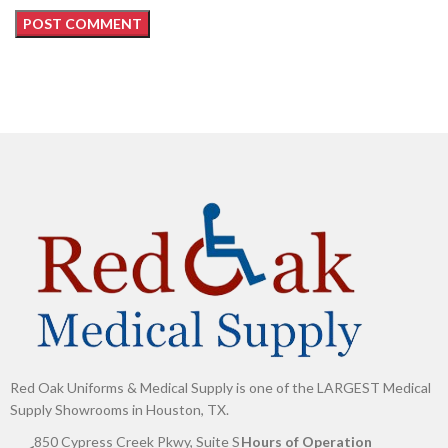
Red Oak Uniforms & Medical Supply is one of the LARGEST Medical
Supply Showrooms in Houston, TX.
850 Cypress Creek Pkwy, Suite S
Hours of Operation