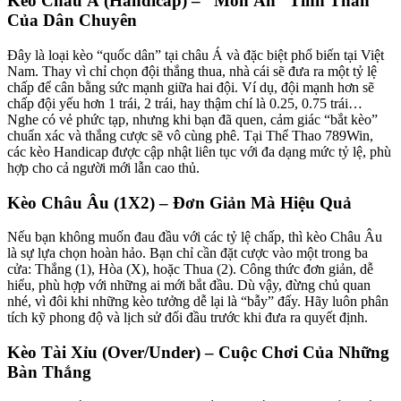
Kèo Châu Á (Handicap) – “Món Ăn” Tinh Thần
Của Dân Chuyên
Đây là loại kèo “quốc dân” tại châu Á và đặc biệt phổ biến tại Việt
Nam. Thay vì chỉ chọn đội thắng thua, nhà cái sẽ đưa ra một tỷ lệ
chấp để cân bằng sức mạnh giữa hai đội. Ví dụ, đội mạnh hơn sẽ
chấp đội yếu hơn 1 trái, 2 trái, hay thậm chí là 0.25, 0.75 trái…
Nghe có vẻ phức tạp, nhưng khi bạn đã quen, cảm giác “bắt kèo”
chuẩn xác và thắng cược sẽ vô cùng phê. Tại Thể Thao 789Win,
các kèo Handicap được cập nhật liên tục với đa dạng mức tỷ lệ, phù
hợp cho cả người mới lẫn cao thủ.
Kèo Châu Âu (1X2) – Đơn Giản Mà Hiệu Quả
Nếu bạn không muốn đau đầu với các tỷ lệ chấp, thì kèo Châu Âu
là sự lựa chọn hoàn hảo. Bạn chỉ cần đặt cược vào một trong ba
cửa: Thắng (1), Hòa (X), hoặc Thua (2). Công thức đơn giản, dễ
hiểu, phù hợp với những ai mới bắt đầu. Dù vậy, đừng chủ quan
nhé, vì đôi khi những kèo tưởng dễ lại là “bẫy” đấy. Hãy luôn phân
tích kỹ phong độ và lịch sử đối đầu trước khi đưa ra quyết định.
Kèo Tài Xỉu (Over/Under) – Cuộc Chơi Của Những
Bàn Thắng