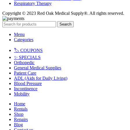
Respiratory Therapy
Copyright © 2023 Red Oak Medical Supply®. All rights reserved.
Search
Menu
Categories
🏷️ COUPONS
✨ SPECIALS
Orthopedic
General Medical Supplies
Patient Care
ADL (Aids for Daily Living)
Blood Pressure
Incontinence
Mobility
Home
Rentals
Shop
Repairs
Blog
Contact us