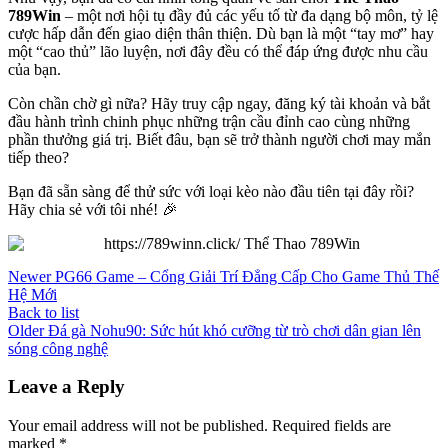
789Win
– một nơi hội tụ đầy đủ các yếu tố từ đa dạng bộ môn, tỷ lệ
cược hấp dẫn đến giao diện thân thiện. Dù bạn là một “tay mơ” hay
một “cao thủ” lão luyện, nơi đây đều có thể đáp ứng được nhu cầu
của bạn.
Còn chần chờ gì nữa? Hãy truy cập ngay, đăng ký tài khoản và bắt
đầu hành trình chinh phục những trận cầu đỉnh cao cùng những
phần thưởng giá trị. Biết đâu, bạn sẽ trở thành người chơi may mắn
tiếp theo?
Bạn đã sẵn sàng để thử sức với loại kèo nào đầu tiên tại đây rồi?
Hãy chia sẻ với tôi nhé! 🎉
Newer
PG66 Game – Cổng Giải Trí Đẳng Cấp Cho Game Thủ Thế
Hệ Mới
Back to list
Older
Đá gà Nohu90: Sức hút khó cưỡng từ trò chơi dân gian lên
sóng công nghệ
Leave a Reply
Your email address will not be published.
Required fields are
marked
*