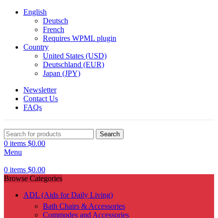
English
Deutsch
French
Requires WPML plugin
Country
United States (USD)
Deutschland (EUR)
Japan (JPY)
Newsletter
Contact Us
FAQs
Search
0
items
$
0.00
Menu
0
items
$
0.00
Browse Categories
ADL (Aids for Daily Living)
Bath Chairs & Accessories
Commodes and Accessories