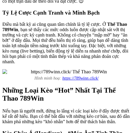
có một trận đấu để theo dõi và đặt cược. 😉
Tỷ Lệ Cược Cạnh Tranh và Minh Bạch
Điều mà bất kỳ ai cũng quan tâm chính là tỷ lệ cược. Ở
Thể Thao
789Win
, bạn sẽ thấy các mức odds luôn được cập nhật sát với thị
trường và cực kỳ cạnh tranh. Không có chuyện “mập mờ” hay “ăn
bớt” ở đây đâu. Mọi thứ đều hiển thị rõ ràng, giúp bạn dễ dàng tính
toán lợi nhuận tiềm năng trước khi xuống tay. Đặc biệt, với những
kèo rung (live betting), biến động tỷ lệ diễn ra nhanh như chớp, đòi
hỏi bạn phải có một tinh thần thép và khả năng phán đoán cực
nhanh.
Hình minh hoạ:
https://789winn.click/
Những Loại Kèo “Hot” Nhất Tại Thể
Thao 789Win
Nếu bạn là người mới, đừng lo lắng vì các loại kèo ở đây được thiết
kế rất dễ hiểu. Bạn có thể bắt đầu với những kèo cơ bản, sau đó dần
khám phá những kèo “khó nhằn” hơn để thử thách bản thân.