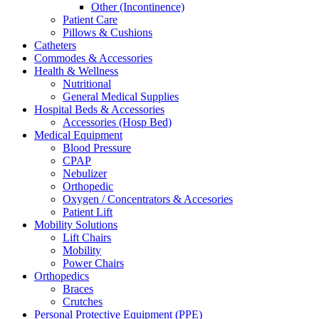
Other (Incontinence)
Patient Care
Pillows & Cushions
Catheters
Commodes & Accessories
Health & Wellness
Nutritional
General Medical Supplies
Hospital Beds & Accessories
Accessories (Hosp Bed)
Medical Equipment
Blood Pressure
CPAP
Nebulizer
Orthopedic
Oxygen / Concentrators & Accesories
Patient Lift
Mobility Solutions
Lift Chairs
Mobility
Power Chairs
Orthopedics
Braces
Crutches
Personal Protective Equipment (PPE)