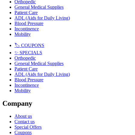
Orthopedic
General Medical Supplies
Patient Care
ADL (Aids for Daily Living)
Blood Pressure
Incontinence
Mobility
🏷️ COUPONS
✨ SPECIALS
Orthopedic
General Medical Supplies
Patient Care
ADL (Aids for Daily Living)
Blood Pressure
Incontinence
Mobility
Company
About us
Contact us
Special Offers
Coupons