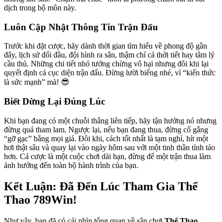
dịch trong bộ môn này.
Luôn Cập Nhật Thông Tin Trận Đấu
Trước khi đặt cược, hãy dành thời gian tìm hiểu về phong độ gần
đây, lịch sử đối đầu, đội hình ra sân, thậm chí cả thời tiết hay tâm lý
cầu thủ. Những chi tiết nhỏ tưởng chừng vô hại nhưng đôi khi lại
quyết định cả cục diện trận đấu. Đừng lười biếng nhé, vì “kiến thức
là sức mạnh” mà! 😎
Biết Dừng Lại Đúng Lúc
Khi bạn đang có một chuỗi thắng liên tiếp, hãy tận hưởng nó nhưng
đừng quá tham lam. Ngược lại, nếu bạn đang thua, đừng cố gắng
“gỡ gạc” bằng mọi giá. Đôi khi, cách tốt nhất là tạm nghỉ, hít một
hơi thật sâu và quay lại vào ngày hôm sau với một tinh thần tỉnh táo
hơn. Cá cược là một cuộc chơi dài hạn, đừng để một trận thua làm
ảnh hưởng đến toàn bộ hành trình của bạn.
Kết Luận: Đã Đến Lúc Tham Gia Thể
Thao 789Win!
Như vậy, bạn đã có cái nhìn tổng quan về sân chơi
Thể Thao