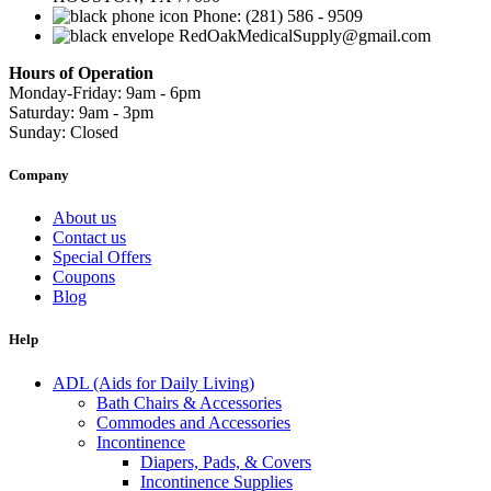
Phone: (281) 586 - 9509
RedOakMedicalSupply@gmail.com
Hours of Operation
Monday-Friday: 9am - 6pm
Saturday: 9am - 3pm
Sunday: Closed
Company
About us
Contact us
Special Offers
Coupons
Blog
Help
ADL (Aids for Daily Living)
Bath Chairs & Accessories
Commodes and Accessories
Incontinence
Diapers, Pads, & Covers
Incontinence Supplies