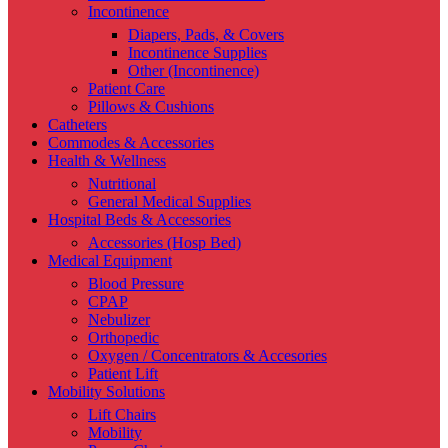
Incontinence
Diapers, Pads, & Covers
Incontinence Supplies
Other (Incontinence)
Patient Care
Pillows & Cushions
Catheters
Commodes & Accessories
Health & Wellness
Nutritional
General Medical Supplies
Hospital Beds & Accessories
Accessories (Hosp Bed)
Medical Equipment
Blood Pressure
CPAP
Nebulizer
Orthopedic
Oxygen / Concentrators & Accesories
Patient Lift
Mobility Solutions
Lift Chairs
Mobility