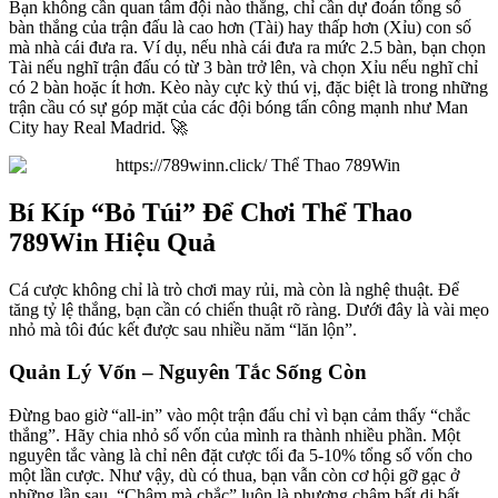
Bạn không cần quan tâm đội nào thắng, chỉ cần dự đoán tổng số
bàn thắng của trận đấu là cao hơn (Tài) hay thấp hơn (Xỉu) con số
mà nhà cái đưa ra. Ví dụ, nếu nhà cái đưa ra mức 2.5 bàn, bạn chọn
Tài nếu nghĩ trận đấu có từ 3 bàn trở lên, và chọn Xỉu nếu nghĩ chỉ
có 2 bàn hoặc ít hơn. Kèo này cực kỳ thú vị, đặc biệt là trong những
trận cầu có sự góp mặt của các đội bóng tấn công mạnh như Man
City hay Real Madrid. 🚀
Bí Kíp “Bỏ Túi” Để Chơi Thể Thao
789Win Hiệu Quả
Cá cược không chỉ là trò chơi may rủi, mà còn là nghệ thuật. Để
tăng tỷ lệ thắng, bạn cần có chiến thuật rõ ràng. Dưới đây là vài mẹo
nhỏ mà tôi đúc kết được sau nhiều năm “lăn lộn”.
Quản Lý Vốn – Nguyên Tắc Sống Còn
Đừng bao giờ “all-in” vào một trận đấu chỉ vì bạn cảm thấy “chắc
thắng”. Hãy chia nhỏ số vốn của mình ra thành nhiều phần. Một
nguyên tắc vàng là chỉ nên đặt cược tối đa 5-10% tổng số vốn cho
một lần cược. Như vậy, dù có thua, bạn vẫn còn cơ hội gỡ gạc ở
những lần sau. “Chậm mà chắc” luôn là phương châm bất di bất