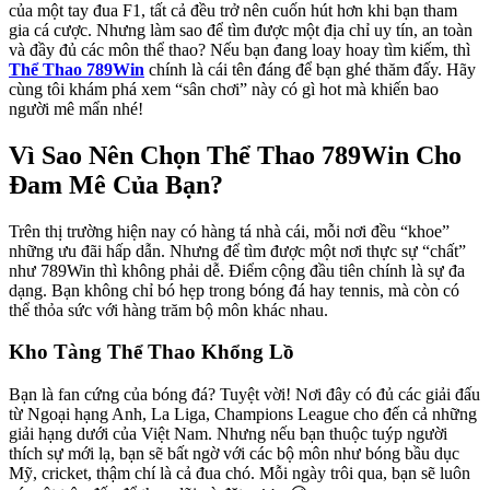
của một tay đua F1, tất cả đều trở nên cuốn hút hơn khi bạn tham
gia cá cược. Nhưng làm sao để tìm được một địa chỉ uy tín, an toàn
và đầy đủ các môn thể thao? Nếu bạn đang loay hoay tìm kiếm, thì
Thể Thao 789Win
chính là cái tên đáng để bạn ghé thăm đấy. Hãy
cùng tôi khám phá xem “sân chơi” này có gì hot mà khiến bao
người mê mẩn nhé!
Vì Sao Nên Chọn Thể Thao 789Win Cho
Đam Mê Của Bạn?
Trên thị trường hiện nay có hàng tá nhà cái, mỗi nơi đều “khoe”
những ưu đãi hấp dẫn. Nhưng để tìm được một nơi thực sự “chất”
như 789Win thì không phải dễ. Điểm cộng đầu tiên chính là sự đa
dạng. Bạn không chỉ bó hẹp trong bóng đá hay tennis, mà còn có
thể thỏa sức với hàng trăm bộ môn khác nhau.
Kho Tàng Thể Thao Khổng Lồ
Bạn là fan cứng của bóng đá? Tuyệt vời! Nơi đây có đủ các giải đấu
từ Ngoại hạng Anh, La Liga, Champions League cho đến cả những
giải hạng dưới của Việt Nam. Nhưng nếu bạn thuộc tuýp người
thích sự mới lạ, bạn sẽ bất ngờ với các bộ môn như bóng bầu dục
Mỹ, cricket, thậm chí là cả đua chó. Mỗi ngày trôi qua, bạn sẽ luôn