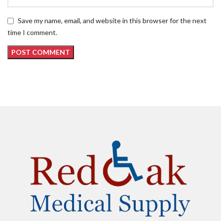
Save my name, email, and website in this browser for the next
time I comment.