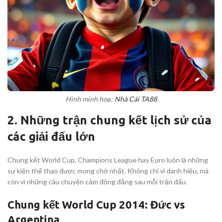
Hình minh hoạ:
Nhà Cái TA88
2. Những trận chung kết lịch sử của
các giải đấu lớn
Chung kết World Cup, Champions League hay Euro luôn là những
sự kiện thể thao được mong chờ nhất. Không chỉ vì danh hiệu, mà
còn vì những câu chuyện cảm động đằng sau mỗi trận đấu.
Chung kết World Cup 2014: Đức vs
Argentina