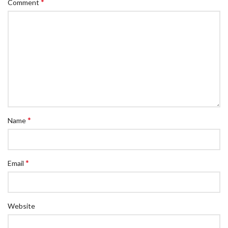
*
Comment
*
Name
*
Email
Website