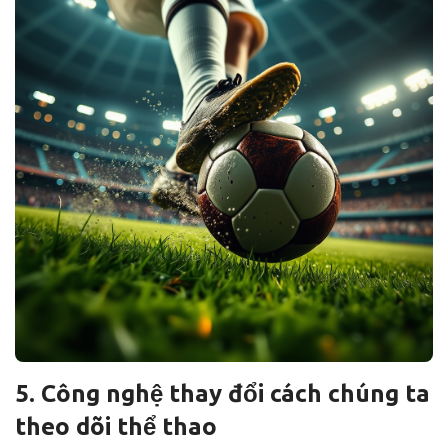
5. Công nghệ thay đổi cách chúng ta
theo dõi thể thao