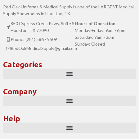
Red Oak Uniforms & Medical Supply is one of the LARGEST Medical
Supply Showrooms in Houston, TX.
850 Cypress Creek Pkwy, Suite S
Hours of Operation
Houston, TX 77090
Monday-Friday: 9am - 6pm
Saturday: 9am - 3pm
Phone: (281) 586 - 9509
Sunday: Closed
RedOakMedicalSupply@gmail.com
Categories
Company
Help