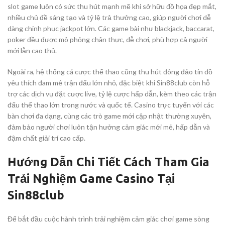
slot game luôn có sức thu hút mạnh mẽ khi sở hữu đồ họa đẹp mắt,
nhiều chủ đề sáng tạo và tỷ lệ trả thưởng cao, giúp người chơi dễ
dàng chinh phục jackpot lớn. Các game bài như blackjack, baccarat,
poker đều được mô phỏng chân thực, dễ chơi, phù hợp cả người
mới lẫn cao thủ.
Ngoài ra, hệ thống cá cược thể thao cũng thu hút đông đảo tín đồ
yêu thích đam mê trận đấu lớn nhỏ, đặc biệt khi Sin88club còn hỗ
trợ các dịch vụ đặt cược live, tỷ lệ cược hấp dẫn, kèm theo các trận
đấu thể thao lớn trong nước và quốc tế. Casino trực tuyến với các
bàn chơi đa dạng, cùng các trò game mới cập nhật thường xuyên,
đảm bảo người chơi luôn tận hưởng cảm giác mới mẻ, hấp dẫn và
đậm chất giải trí cao cấp.
Hướng Dẫn Chi Tiết Cách Tham Gia
Trải Nghiệm Game Casino Tại
Sin88club
Để bắt đầu cuộc hành trình trải nghiệm cảm giác chơi game sòng