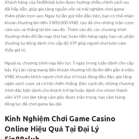
Khách hàng của Sin88club luôn được hưởng nhiều chính sách ưu
đãi hấp dẫn, giúp gia tăng nguồn vốn và trải nghiệm chơi game
thêm phần trọn vẹn. Ngay từ lần gửi tiền đầu tiên, bạn có thể nhận
khoản thưởng lên đến 3.800.000 VNĐ, tạo đà cho những trận cược
cảm xúc và thắng lợi lớn sau đó. Thêm vào đó, các chương trình
thưởng nhân đôi lần nạp thứ hai, hoàn tiền hàng ngày, hay các phần
thưởng tự động dành cho cấp độ VIP giúp người chơi luôn cảm
thấy giá trị.
Ngoài ra, chương trình nạp liên tục 7 ngày trong tuần dành cho cấp
bậc Kỳ Lân cũng mang đến khoản thưởng tối đa lên đến gần 6 triệu
VNĐ, khuyến khích người chơi duy trì hoạt động đều đặn, gia tăng
ngân sách cược và cơ hội chiến thắng. Bên cạnh đó, những chương
trình đặc biệt dành cho khách trở lại hoặc dành cho nhóm thành
viên VIP còn làm tăng cảm giác được trân trọng, tạo cảm hứng
đông lực để chơi game lâu dài.
Kinh Nghiệm Chơi Game Casino
Online Hiệu Quả Tại Đại Lý