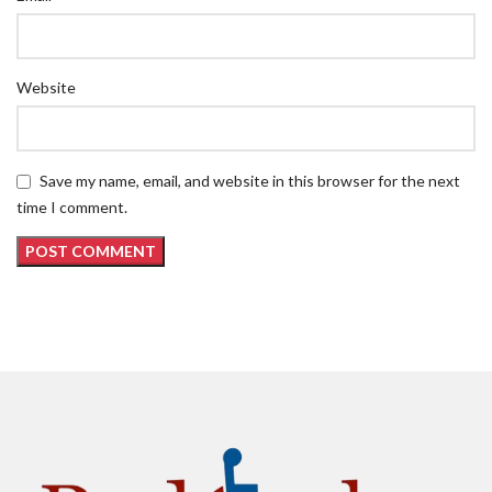
Website
Save my name, email, and website in this browser for the next
time I comment.