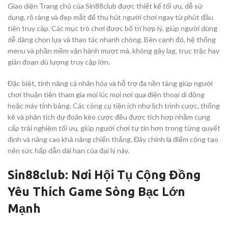
Giao diện Trang chủ của Sin88club được thiết kế tối ưu, dễ sử
dụng, rõ ràng và đẹp mắt để thu hút người chơi ngay từ phút đầu
tiên truy cập. Các mục trò chơi được bố trí hợp lý, giúp người dùng
dễ dàng chọn lựa và thao tác nhanh chóng. Bên cạnh đó, hệ thống
menu và phần mềm vận hành mượt mà, không gây lag, trục trặc hay
gián đoạn dù lượng truy cập lớn.
Đặc biệt, tính năng cá nhân hóa và hỗ trợ đa nền tảng giúp người
chơi thuận tiện tham gia mọi lúc mọi nơi qua điện thoại di động
hoặc máy tính bảng. Các công cụ tiện ích như lịch trình cược, thống
kê và phân tích dự đoán kèo cược đều được tích hợp nhằm cung
cấp trải nghiệm tối ưu, giúp người chơi tự tin hơn trong từng quyết
định và nâng cao khả năng chiến thắng. Đây chính là điểm cộng tạo
nên sức hấp dẫn dài hạn của đại lý này.
Sin88club: Nơi Hội Tụ Cộng Đồng
Yêu Thích Game Sòng Bạc Lớn
Mạnh