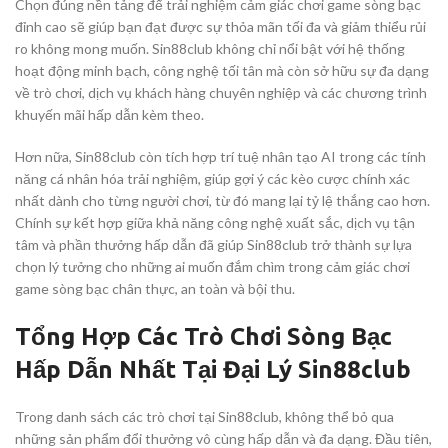
Chọn đúng nền tảng để trải nghiệm cảm giác chơi game sòng bạc
đỉnh cao sẽ giúp bạn đạt được sự thỏa mãn tối đa và giảm thiểu rủi
ro không mong muốn. Sin88club không chỉ nổi bật với hệ thống
hoạt động minh bạch, công nghệ tối tân mà còn sở hữu sự đa dạng
về trò chơi, dịch vụ khách hàng chuyên nghiệp và các chương trình
khuyến mãi hấp dẫn kèm theo.
Hơn nữa, Sin88club còn tích hợp trí tuệ nhân tạo AI trong các tính
năng cá nhân hóa trải nghiệm, giúp gợi ý các kèo cược chính xác
nhất dành cho từng người chơi, từ đó mang lại tỷ lệ thắng cao hơn.
Chính sự kết hợp giữa khả năng công nghệ xuất sắc, dịch vụ tận
tâm và phần thưởng hấp dẫn đã giúp Sin88club trở thành sự lựa
chọn lý tưởng cho những ai muốn đắm chìm trong cảm giác chơi
game sòng bạc chân thực, an toàn và bội thu.
Tổng Hợp Các Trò Chơi Sòng Bạc
Hấp Dẫn Nhất Tại Đại Lý Sin88club
Trong danh sách các trò chơi tại Sin88club, không thể bỏ qua
những sản phẩm đổi thưởng vô cùng hấp dẫn và đa dạng. Đầu tiên,