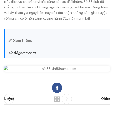
trội, dịch vụ chuyên nghiệp cùng các ưu đãi khủng, Sin88club đã
khẳng định vị thế số 1 trong ngành iGaming tại khu vực Đông Nam
Á. Hãy tham gia ngay hôm nay để cảm nhận những cảm giác tuyệt
vời mà chỉ có ở nền tảng casino hàng đầu này mang lại!
🔗 Xem thêm:
sin88game.com
Newer
Older