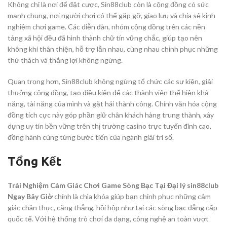
Không chỉ là nơi để đặt cược, Sin88club còn là cộng đồng có sức
mạnh chung, nơi người chơi có thể gặp gỡ, giao lưu và chia sẻ kinh
nghiệm chơi game. Các diễn đàn, nhóm cộng đồng trên các nền
tảng xã hội đều đã hình thành chữ tín vững chắc, giúp tạo nên
không khí thân thiện, hỗ trợ lẫn nhau, cùng nhau chinh phục những
thử thách và thắng lợi không ngừng.
Quan trọng hơn, Sin88club không ngừng tổ chức các sự kiện, giải
thưởng cộng đồng, tạo điều kiện để các thành viên thể hiện khả
năng, tài năng của mình và gặt hái thành công. Chính văn hóa cộng
đồng tích cực này góp phần giữ chân khách hàng trung thành, xây
dựng uy tín bền vững trên thị trường casino trực tuyến đỉnh cao,
đồng hành cùng từng bước tiến của ngành giải trí số.
Tổng Kết
Trải Nghiệm Cảm Giác Chơi Game Sòng Bạc Tại Đại lý sin88club
Ngay Bây Giờ
chính là chìa khóa giúp bạn chinh phục những cảm
giác chân thực, căng thẳng, hồi hộp như tại các sòng bạc đẳng cấp
quốc tế. Với hệ thống trò chơi đa dạng, công nghệ an toàn vượt