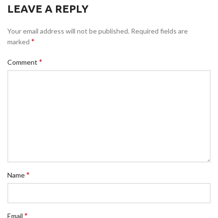
LEAVE A REPLY
Your email address will not be published.
Required fields are
*
marked
*
Comment
*
Name
*
Email