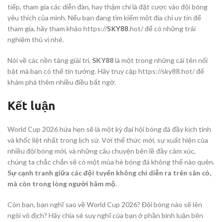
tiếp, tham gia các diễn đàn, hay thậm chí là đặt cược vào đội bóng
yêu thích của mình. Nếu bạn đang tìm kiếm một địa chỉ uy tín để
tham gia, hãy tham khảo https://
SKY88
.hot/ để có những trải
nghiệm thú vị nhé.
Nói về các nền tảng giải trí,
SKY88
là một trong những cái tên nổi
bật mà bạn có thể tin tưởng. Hãy truy cập https://sky88.hot/ để
khám phá thêm nhiều điều bất ngờ.
Kết luận
World Cup 2026 hứa hẹn sẽ là một kỳ đại hội bóng đá đầy kịch tính
và khốc liệt nhất trong lịch sử. Với thể thức mới, sự xuất hiện của
nhiều đội bóng mới, và những câu chuyện bên lề đầy cảm xúc,
chúng ta chắc chắn sẽ có một mùa hè bóng đá không thể nào quên.
Sự cạnh tranh giữa các đội tuyển không chỉ diễn ra trên sân cỏ,
mà còn trong lòng người hâm mộ.
Còn bạn, bạn nghĩ sao về World Cup 2026? Đội bóng nào sẽ lên
ngôi vô địch? Hãy chia sẻ suy nghĩ của bạn ở phần bình luận bên