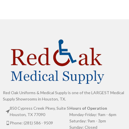
Red Oak Uniforms & Medical Supply is one of the LARGEST Medical
Supply Showrooms in Houston, TX.
850 Cypress Creek Pkwy, Suite S
Hours of Operation
Houston, TX 77090
Monday-Friday: 9am - 6pm
Saturday: 9am - 3pm
Phone: (281) 586 - 9509
Sunday: Closed