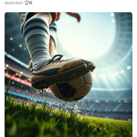
dưới nhé! 🏆⚽