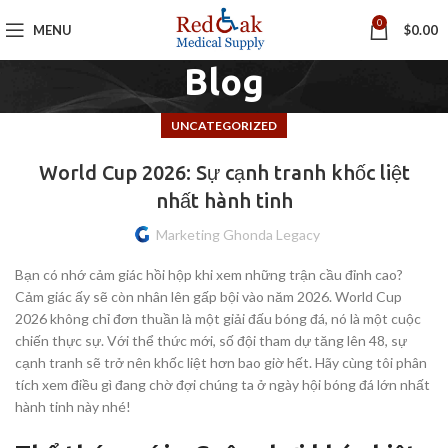
0
MENU
$
0.00
Blog
UNCATEGORIZED
World Cup 2026: Sự cạnh tranh khốc liệt
nhất hành tinh
Marketing Ghonda Legacy
Bạn có nhớ cảm giác hồi hộp khi xem những trận cầu đỉnh cao?
Cảm giác ấy sẽ còn nhân lên gấp bội vào năm 2026. World Cup
2026 không chỉ đơn thuần là một giải đấu bóng đá, nó là một cuộc
chiến thực sự. Với thể thức mới, số đội tham dự tăng lên 48, sự
cạnh tranh sẽ trở nên khốc liệt hơn bao giờ hết. Hãy cùng tôi phân
tích xem điều gì đang chờ đợi chúng ta ở ngày hội bóng đá lớn nhất
hành tinh này nhé!