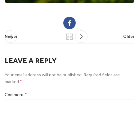
Newer
Older
LEAVE A REPLY
Your email address will not be published.
Required fields are
*
marked
*
Comment