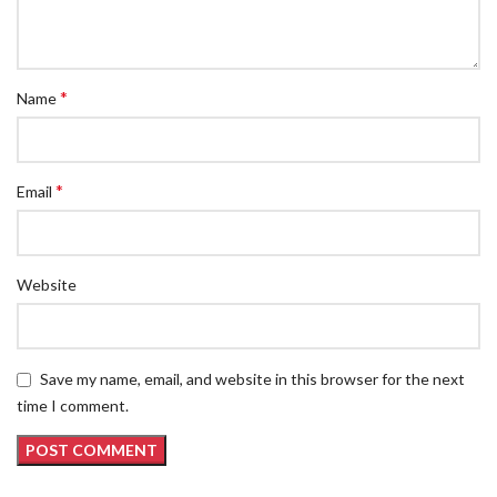
*
Name
*
Email
Website
Save my name, email, and website in this browser for the next
time I comment.