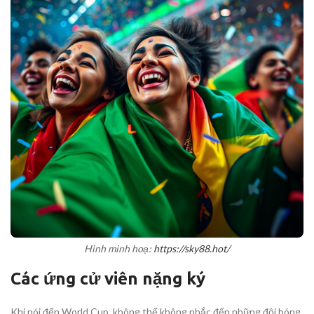
Hình minh hoạ:
https://sky88.hot/
Các ứng cử viên nặng ký
Khi nói đến World Cup, không thể không nhắc đến những đội bóng