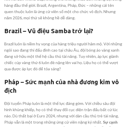
hàng đầu thế giới. Brazil, Argentina, Pháp, Đức – những cái tên
quen thuộc luôn là ứng cử viên số một cho chức vô địch. Nhưng
năm 2026, mọi thứ sẽ không hề dễ dàng.
Brazil – Vũ điệu Samba trở lại?
Brazil luôn là niềm hy vọng của hàng triệu người hâm mộ. Với những
ngôi sao đang thi đấu đỉnh cao tại châu Âu, đội bóng áo vàng xanh
đang sở hữu một thế hệ cầu thủ tài năng. Tuy nhiên, áp lực giành
chiếc cúp vàng thứ 6 luôn đè nặng lên vai họ. Liệu họ có thể vượt
qua được áp lực đó để tỏa sáng?
Pháp – Sức mạnh của nhà đương kim vô
địch
Đội tuyển Pháp luôn là một thế lực đáng gờm. Với chiều sâu đội
hình khủng khiếp, họ có thể thay đổi cục diện trận đấu bất cứ lúc
nào. Dù thất bại ở Euro 2024, nhưng với dàn cầu thủ trẻ tài năng,
Pháp vẫn là một trong những ứng cử viên nặng ký nhất.
Sự cạnh