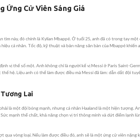
g Ứng Cử Viên Sáng Giá
1
 tìm này, đó chính là Kylian Mbappé. Ở tuổi 25, anh đã có trong tay một
h hiệu cá nhân. Tốc độ, kỹ thuật và bản năng săn bàn của Mbappé khiến 
h vị thế số một. Anh không chỉ là người kế vị Messi ở Paris Saint-Ger
ột thế hệ. Liệu anh có thể làm được điều mà Messi đã làm: dẫn dắt đội tu
 Tương Lai
hải là một đội bóng mạnh, nhưng cá nhân Haaland là một hiện tượng. A
 Sức mạnh thể chất, khả năng chọn vị trí thông minh và dứt điểm lạnh lù
ợt qua vòng loại. Nếu làm được điều đó, anh sẽ là một ứng cử viên nặng 