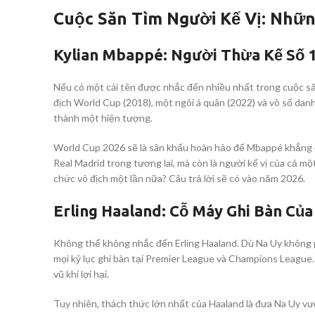
Cuộc Săn Tìm Người Kế Vị: Nhữn
Kylian Mbappé: Người Thừa Kế Số 
Nếu có một cái tên được nhắc đến nhiều nhất trong cuộc săn
địch World Cup (2018), một ngôi á quân (2022) và vô số dan
thành một hiện tượng.
World Cup 2026 sẽ là sân khấu hoàn hảo để Mbappé khẳng địn
Real Madrid trong tương lai, mà còn là người kế vị của cả m
chức vô địch một lần nữa? Câu trả lời sẽ có vào năm 2026.
Erling Haaland: Cỗ Máy Ghi Bàn Của
Không thể không nhắc đến Erling Haaland. Dù Na Uy không p
mọi kỷ lục ghi bàn tại Premier League và Champions League.
vũ khí lợi hại.
Tuy nhiên, thách thức lớn nhất của Haaland là đưa Na Uy vư