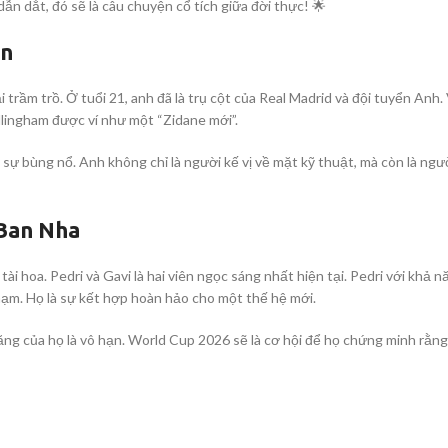
ẫn dắt, đó sẽ là câu chuyện cổ tích giữa đời thực! 🌟
ện
trầm trồ. Ở tuổi 21, anh đã là trụ cột của Real Madrid và đội tuyển Anh.
llingham được ví như một “Zidane mới”.
ự bùng nổ. Anh không chỉ là người kế vị về mặt kỹ thuật, mà còn là ngườ
 Ban Nha
ài hoa. Pedri và Gavi là hai viên ngọc sáng nhất hiện tại. Pedri với khả 
chạm. Họ là sự kết hợp hoàn hảo cho một thế hệ mới.
ng của họ là vô hạn. World Cup 2026 sẽ là cơ hội để họ chứng minh rằn