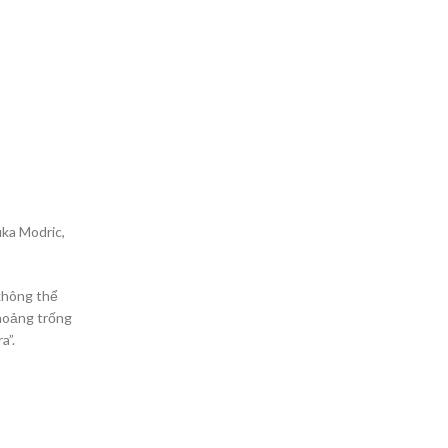
uka Modric,
 không thể
khoảng trống
a”.