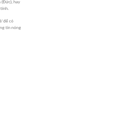
a (Đức), hay
tính.
d/ để có
ng tin nóng