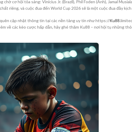
chờ cơ hội tỏa sáng: Vinícius Jr. (Brazil), Phil Foden (Anh), Jamal Musial
hất riêng, và cuộc đua đến World Cup 2026 sẽ là một cuộc đua đầy kịch 
quên cập nhật thông tin tại các nền tảng uy tín như https://
Ku88
.limite
hêm về các kèo cược hấp dẫn, hãy ghé thăm Ku88 – nơi hội tụ những thô