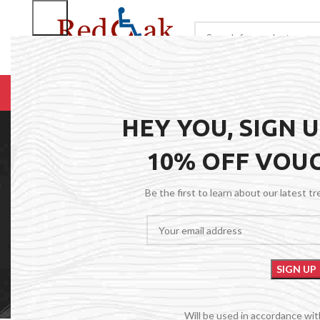
BROWSE CATEGORIES
HOME
RENTALS
R
HEY YOU, SIGN 
10% OFF VOU
Be the first to learn about our latest t
Will be used in accordance wi