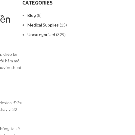
CATEGORIES
Blog
(8)
yền
Medical Supplies
(15)
Uncategorized
(329)
 khép lại
ười hâm mộ
ADL
 huyền thoại
(AIDS
FOR
BATH
DAILY
&
LIVING)
ACCE
Mexico. Điều
hay vì 32
DL
IDS
chúng ta sẽ
OR
BATH CHAIRS