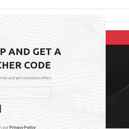
EPAIRS
PRODUCTS
BLOG
CONTACT US
ABOUT US
UP AND GET A
CHER CODE
Blog
rends and get exclusive offers
th our
Privacy Policy