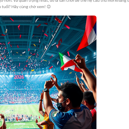
 hơn. Và quan trọng nhất, đó là sân chơi để thế hệ cầu thủ mới khẳng đ
ACCESSORIES
DA
ên tuổi? Hãy cùng chờ xem! 😊
(HOSP BED)
LI
COMMODES
AND
ACCESSORIES
COMMODES
AND
ACCESSORIES
MO