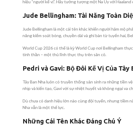
hiệu “người kế vị”. Hãy tưởng tượng một Na Uy với Haaland d
Jude Bellingham: Tài Năng Toàn Di
Jude Bellingham là một cái tên khác khiến người hâm mộ phải 
năng kiểm soát bóng, chuyền dài và ghi bàn từ tuyến hai, Be
World Cup 2026 có thể là kỳ World Cup nơi Bellingham thực s
tinh thần – một thủ lĩnh thực thụ trên sân cỏ.
Pedri và Gavi: Bộ Đôi Kế Vị Của Tây
Tây Ban Nha luôn có truyền thống sản sinh ra những tiền vệ t
nhịp và kiến tạo, Gavi với sự nhiệt huyết và không ngại va 
Dù chưa có danh hiệu lớn nào cùng đội tuyển, nhưng tiềm nă
Nha vẫn là một thế lực.
Những Cái Tên Khác Đáng Chú Ý