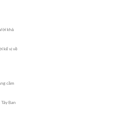
 Với khả
i kế vị về
năng cầm
g Tây Ban