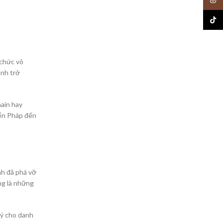
TikTo
 chức vô
anh trở
main hay
yển Pháp đến
nh đã phá vỡ
ng là những
ký cho danh