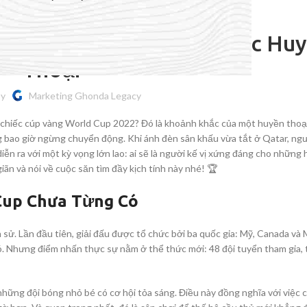
UNCATEGORIZED
c Săn Tìm Người Kế Vị Các Hu
Thoại
by
Marketing Ghonda Legacy
 chiếc cúp vàng World Cup 2022? Đó là khoảnh khắc của một huyền thoại,
g bao giờ ngừng chuyển động. Khi ánh đèn sân khấu vừa tắt ở Qatar, ng
n ra với một kỳ vọng lớn lao: ai sẽ là người kế vị xứng đáng cho những
iãn và nói về cuộc săn tìm đầy kịch tính này nhé! 🏆
Cup Chưa Từng Có
ACCESSORIES
(HOSP BED)
 sử. Lần đầu tiên, giải đấu được tổ chức bởi ba quốc gia: Mỹ, Canada và 
. Nhưng điểm nhấn thực sự nằm ở thể thức mới: 48 đội tuyển tham gia, t
A
(A
hững đội bóng nhỏ bé có cơ hội tỏa sáng. Điều này đồng nghĩa với việc 
F