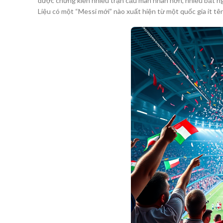
được chứng kiến nhiều trận cầu mãn nhãn hơn, nhiều bất ngờ
Liệu có một “Messi mới” nào xuất hiện từ một quốc gia ít t