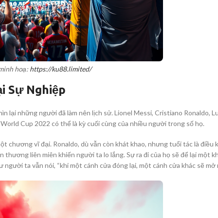
minh hoạ:
https://ku88.limited/
i Sự Nghiệp
hìn lại những người đã làm nên lịch sử. Lionel Messi, Cristiano Ronaldo, L
World Cup 2022 có thể là kỳ cuối cùng của nhiều người trong số họ.
một chương vĩ đại. Ronaldo, dù vẫn còn khát khao, nhưng tuổi tác là điều
thương liên miên khiến người ta lo lắng. Sự ra đi của họ sẽ để lại một 
người ta vẫn nói, “khi một cánh cửa đóng lại, một cánh cửa khác sẽ mở r