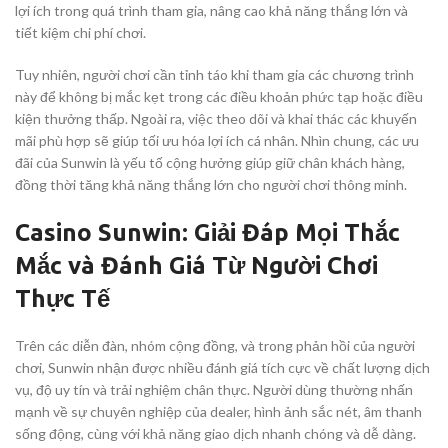
lợi ích trong quá trình tham gia, nâng cao khả năng thắng lớn và
tiết kiệm chi phí chơi.
Tuy nhiên, người chơi cần tỉnh táo khi tham gia các chương trình
này để không bị mắc kẹt trong các điều khoản phức tạp hoặc điều
kiện thưởng thấp. Ngoài ra, việc theo dõi và khai thác các khuyến
mãi phù hợp sẽ giúp tối ưu hóa lợi ích cá nhân. Nhìn chung, các ưu
đãi của Sunwin là yếu tố cộng hưởng giúp giữ chân khách hàng,
đồng thời tăng khả năng thắng lớn cho người chơi thông minh.
Casino Sunwin: Giải Đáp Mọi Thắc
Mắc và Đánh Giá Từ Người Chơi
Thực Tế
Trên các diễn đàn, nhóm cộng đồng, và trong phản hồi của người
chơi, Sunwin nhận được nhiều đánh giá tích cực về chất lượng dịch
vụ, độ uy tín và trải nghiệm chân thực. Người dùng thường nhấn
mạnh về sự chuyên nghiệp của dealer, hình ảnh sắc nét, âm thanh
sống động, cùng với khả năng giao dịch nhanh chóng và dễ dàng.