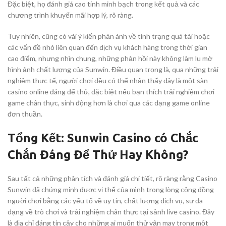
Đặc biệt, họ đánh giá cao tính minh bạch trong kết quả và các
chương trình khuyến mãi hợp lý, rõ ràng.
Tuy nhiên, cũng có vài ý kiến phản ánh về tình trạng quá tải hoặc
các vấn đề nhỏ liên quan đến dịch vụ khách hàng trong thời gian
cao điểm, nhưng nhìn chung, những phản hồi này không làm lu mờ
hình ảnh chất lượng của Sunwin. Điều quan trọng là, qua những trải
nghiệm thực tế, người chơi đều có thể nhận thấy đây là một sàn
casino online đáng để thử, đặc biệt nếu bạn thích trải nghiệm chơi
game chân thực, sinh động hơn là chơi qua các dạng game online
đơn thuần.
Tổng Kết: Sunwin Casino có Chắc
Chắn Đáng Để Thử Hay Không?
Sau tất cả những phân tích và đánh giá chi tiết, rõ ràng rằng Casino
Sunwin đã chứng minh được vị thế của mình trong lòng cộng đồng
người chơi bằng các yếu tố về uy tín, chất lượng dịch vụ, sự đa
dạng về trò chơi và trải nghiệm chân thực tại sảnh live casino. Đây
là địa chỉ đáng tin cậy cho những ai muốn thử vận may trong một