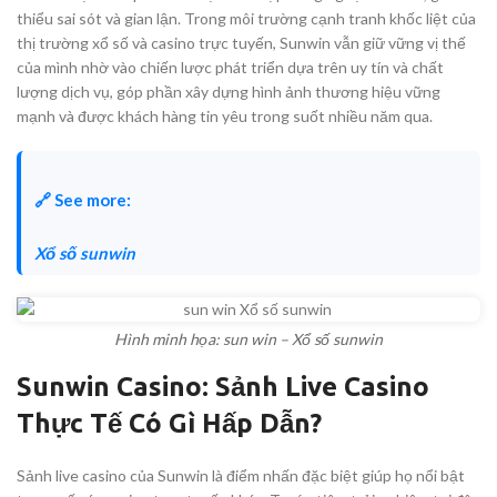
thiểu sai sót và gian lận. Trong môi trường cạnh tranh khốc liệt của
thị trường xổ số và casino trực tuyến, Sunwin vẫn giữ vững vị thế
của mình nhờ vào chiến lược phát triển dựa trên uy tín và chất
lượng dịch vụ, góp phần xây dựng hình ảnh thương hiệu vững
mạnh và được khách hàng tin yêu trong suốt nhiều năm qua.
🔗 See more:
Xổ số sunwin
Hình minh họa: sun win – Xổ số sunwin
Sunwin Casino: Sảnh Live Casino
Thực Tế Có Gì Hấp Dẫn?
Sảnh live casino của Sunwin là điểm nhấn đặc biệt giúp họ nổi bật