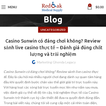
0
MENU
$
0.00
Blog
UNCATEGORIZED
Casino Sunwin có đáng chơi không? Review
sảnh live casino thực tế – Đánh giá đúng chất
lượng và trải nghiệm
Marketing Ghonda Legacy
Casino Sunwin có đáng chơi không? Review sảnh live casino thực
tế.
Đây là câu hỏi mà nhiều người chơi đang dành sự quan tâm hàng
đầu khi quyết định bước chân vào thế giới giải trí trực tuyến này.
Với hàng loạt các sòng bài trực tuyến mọc lên như nấm sau mưa,
việc đánh giá cụ thể về độ tin cậy, trải nghiệm thực tế của Casino
Sunwin trở thành cực kỳ cần thiết để đưa ra quyết định đúng đắn.
Trong bài viết này, chúng tôi sẽ cung cấp một cái nhìn toàn diện,