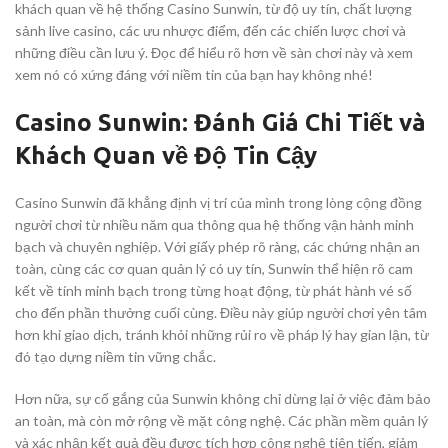
khách quan về hệ thống Casino Sunwin, từ độ uy tín, chất lượng
sảnh live casino, các ưu nhược điểm, đến các chiến lược chơi và
những điều cần lưu ý. Đọc để hiểu rõ hơn về sàn chơi này và xem
xem nó có xứng đáng với niềm tin của bạn hay không nhé!
Casino Sunwin: Đánh Giá Chi Tiết và
Khách Quan về Độ Tin Cậy
Casino Sunwin đã khẳng định vị trí của mình trong lòng cộng đồng
người chơi từ nhiều năm qua thông qua hệ thống vận hành minh
bạch và chuyên nghiệp. Với giấy phép rõ ràng, các chứng nhận an
toàn, cùng các cơ quan quản lý có uy tín, Sunwin thể hiện rõ cam
kết về tính minh bạch trong từng hoạt động, từ phát hành vé số
cho đến phần thưởng cuối cùng. Điều này giúp người chơi yên tâm
hơn khi giao dịch, tránh khỏi những rủi ro về pháp lý hay gian lận, từ
đó tạo dựng niềm tin vững chắc.
Hơn nữa, sự cố gắng của Sunwin không chỉ dừng lại ở việc đảm bảo
an toàn, mà còn mở rộng về mặt công nghệ. Các phần mềm quản lý
và xác nhận kết quả đều được tích hợp công nghệ tiên tiến, giảm