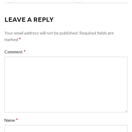
LEAVE A REPLY
Your email address will not be published.
Required fields are
*
marked
*
Comment
*
Name