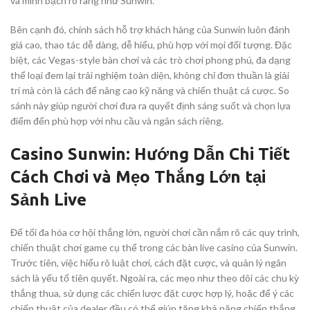
và minh bạch rõ ràng như Sunwin.
Bên cạnh đó, chính sách hỗ trợ khách hàng của Sunwin luôn đánh
giá cao, thao tác dễ dàng, dễ hiểu, phù hợp với mọi đối tượng. Đặc
biệt, các Vegas-style bàn chơi và các trò chơi phong phú, đa dạng
thể loại đem lại trải nghiệm toàn diện, không chỉ đơn thuần là giải
trí mà còn là cách để nâng cao kỹ năng và chiến thuật cá cược. So
sánh này giúp người chơi đưa ra quyết định sáng suốt và chọn lựa
điểm đến phù hợp với nhu cầu và ngân sách riêng.
Casino Sunwin: Hướng Dẫn Chi Tiết
Cách Chơi và Mẹo Thắng Lớn tại
Sảnh Live
Để tối đa hóa cơ hội thắng lớn, người chơi cần nắm rõ các quy trình,
chiến thuật chơi game cụ thể trong các bàn live casino của Sunwin.
Trước tiên, việc hiểu rõ luật chơi, cách đặt cược, và quản lý ngân
sách là yếu tố tiên quyết. Ngoài ra, các mẹo như theo dõi các chu kỳ
thắng thua, sử dụng các chiến lược đặt cược hợp lý, hoặc để ý các
chiến thuật của dealer đều có thể giúp tăng khả năng chiến thắng.