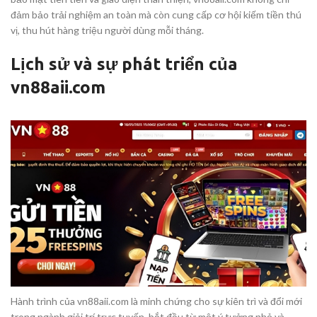
đảm bảo trải nghiệm an toàn mà còn cung cấp cơ hội kiếm tiền thú
vị, thu hút hàng triệu người dùng mỗi tháng.
Lịch sử và sự phát triển của
vn88aii.com
Hành trình của vn88aii.com là minh chứng cho sự kiên trì và đổi mới
trong ngành giải trí trực tuyến, bắt đầu từ một ý tưởng nhỏ và