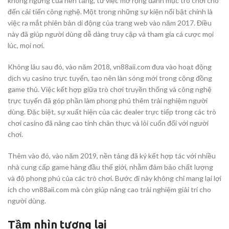
không ngừng của nền tảng, từ việc mở rộng danh mục trò chơi cho
đến cải tiến công nghệ. Một trong những sự kiện nổi bật chính là
việc ra mắt phiên bản di động của trang web vào năm 2017. Điều
này đã giúp người dùng dễ dàng truy cập và tham gia cá cược mọi
lúc, mọi nơi.
Không lâu sau đó, vào năm 2018, vn88aii.com đưa vào hoạt động
dịch vụ casino trực tuyến, tạo nên làn sóng mới trong cộng đồng
game thủ. Việc kết hợp giữa trò chơi truyền thống và công nghệ
trực tuyến đã góp phần làm phong phú thêm trải nghiệm người
dùng. Đặc biệt, sự xuất hiện của các dealer trực tiếp trong các trò
chơi casino đã nâng cao tính chân thực và lôi cuốn đối với người
chơi.
Thêm vào đó, vào năm 2019, nền tảng đã ký kết hợp tác với nhiều
nhà cung cấp game hàng đầu thế giới, nhằm đảm bảo chất lượng
và độ phong phú của các trò chơi. Bước đi này không chỉ mang lại lợi
ích cho vn88aii.com mà còn giúp nâng cao trải nghiệm giải trí cho
người dùng.
Tầm nhìn tương lai