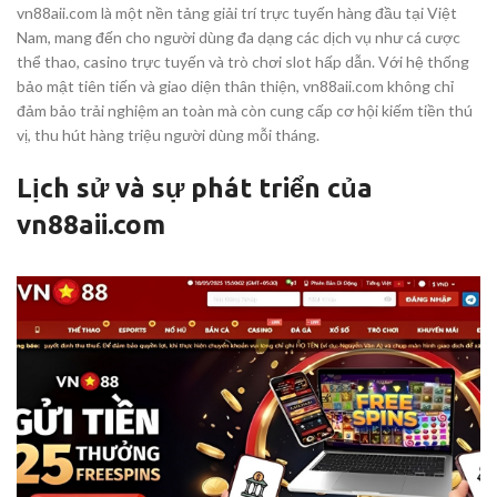
vn88aii.com là một nền tảng giải trí trực tuyến hàng đầu tại Việt
Nam, mang đến cho người dùng đa dạng các dịch vụ như cá cược
thể thao, casino trực tuyến và trò chơi slot hấp dẫn. Với hệ thống
bảo mật tiên tiến và giao diện thân thiện, vn88aii.com không chỉ
đảm bảo trải nghiệm an toàn mà còn cung cấp cơ hội kiếm tiền thú
vị, thu hút hàng triệu người dùng mỗi tháng.
Lịch sử và sự phát triển của
vn88aii.com