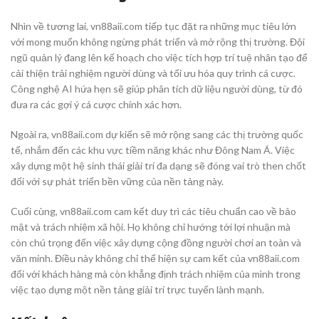
Nhìn về tương lai, vn88aii.com tiếp tục đặt ra những mục tiêu lớn
với mong muốn không ngừng phát triển và mở rộng thị trường. Đội
ngũ quản lý đang lên kế hoạch cho việc tích hợp trí tuệ nhân tạo để
cải thiện trải nghiệm người dùng và tối ưu hóa quy trình cá cược.
Công nghệ AI hứa hẹn sẽ giúp phân tích dữ liệu người dùng, từ đó
đưa ra các gợi ý cá cược chính xác hơn.
Ngoài ra, vn88aii.com dự kiến sẽ mở rộng sang các thị trường quốc
tế, nhắm đến các khu vực tiềm năng khác như Đông Nam Á. Việc
xây dựng một hệ sinh thái giải trí đa dạng sẽ đóng vai trò then chốt
đối với sự phát triển bền vững của nền tảng này.
Cuối cùng, vn88aii.com cam kết duy trì các tiêu chuẩn cao về bảo
mật và trách nhiệm xã hội. Họ không chỉ hướng tới lợi nhuận mà
còn chú trọng đến việc xây dựng cộng đồng người chơi an toàn và
văn minh. Điều này không chỉ thể hiện sự cam kết của vn88aii.com
đối với khách hàng mà còn khẳng định trách nhiệm của mình trong
việc tạo dựng một nền tảng giải trí trực tuyến lành mạnh.