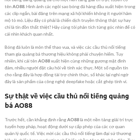
tên
AO88
. Hình ảnh các ngôi sao bóng đá hàng đầu xuất hiện trong
các clip ngắn, bài đăng trên mạng xã hội khiến không ít người hâm
mộ tò mò. Liệu đây có phải là chiến dịch truyền thông thật sự hay
chỉ là tin đồn thất thiệt? Hãy cùng tôi phân tích từng góc nhìn để có
cái nhìn khách quan nhất.
Bóng đá luôn là môn thể thao vua, và việc các cầu thủ nổi tiếng
tham gia quảng bá thương hiệu không phải chuyện hiếm. Tuy
nhiên, khi cái tên
AO88
xuất hiện cùng những gương mặt đình
đám, nhiều người đặt câu hỏi về tính xác thực. Một số nguồn tin
cho rằng đây là hợp đồng tài trợ chính thức, số khác lại nghi ngờ
đây là sản phẩm của công nghệ deepfake hoặc cắt ghép tinh vi.
Sự thật về việc cầu thủ nổi tiếng quảng
bá AO88
Trước hết, cần khẳng định rằng
AO88
là một nền tảng giải trí trực
tuyến hợp pháp, hoạt động dưới sự cấp phép của các cơ quan
quản lý quốc tế. Việc mời các cầu thủ nổi tiếng làm đại sứ thương