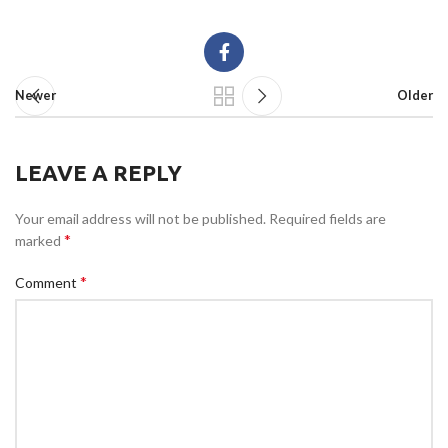
Newer
Older
LEAVE A REPLY
Your email address will not be published.
Required fields are
*
marked
*
Comment