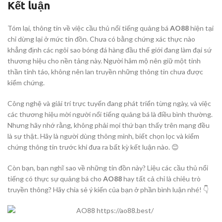
Kết luận
Tóm lại, thông tin về việc cầu thủ nổi tiếng quảng bá
AO88
hiện tại
chỉ dừng lại ở mức tin đồn. Chưa có bằng chứng xác thực nào
khẳng định các ngôi sao bóng đá hàng đầu thế giới đang làm đại sứ
thương hiệu cho nền tảng này. Người hâm mộ nên giữ một tinh
thần tỉnh táo, không nên lan truyền những thông tin chưa được
kiểm chứng.
Công nghệ và giải trí trực tuyến đang phát triển từng ngày, và việc
các thương hiệu mời người nổi tiếng quảng bá là điều bình thường.
Nhưng hãy nhớ rằng, không phải mọi thứ bạn thấy trên mạng đều
là sự thật. Hãy là người dùng thông minh, biết chọn lọc và kiểm
chứng thông tin trước khi đưa ra bất kỳ kết luận nào. 😊
Còn bạn, bạn nghĩ sao về những tin đồn này? Liệu các cầu thủ nổi
tiếng có thực sự quảng bá cho
AO88
hay tất cả chỉ là chiêu trò
truyền thông? Hãy chia sẻ ý kiến của bạn ở phần bình luận nhé! 👇