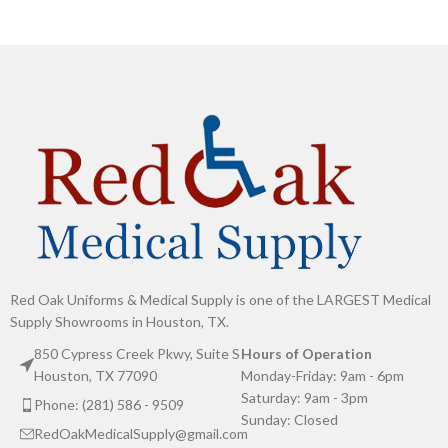
Red Oak Uniforms & Medical Supply is one of the LARGEST Medical
Supply Showrooms in Houston, TX.
850 Cypress Creek Pkwy, Suite S
Hours of Operation
Houston, TX 77090
Monday-Friday: 9am - 6pm
Saturday: 9am - 3pm
Phone: (281) 586 - 9509
Sunday: Closed
RedOakMedicalSupply@gmail.com