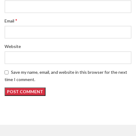
*
Email
Website
Save my name, email, and website in this browser for the next
time I comment.