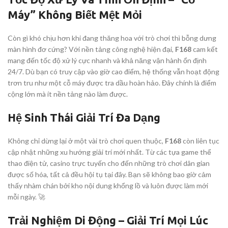
Máy” Không Biết Mệt Mỏi
Còn gì khó chịu hơn khi đang thăng hoa với trò chơi thì bỗng dưng
màn hình đơ cứng? Với nền tảng công nghệ hiện đại,
F168
cam kết
mang đến tốc độ xử lý cực nhanh và khả năng vận hành ổn định
24/7. Dù bạn có truy cập vào giờ cao điểm, hệ thống vẫn hoạt động
trơn tru như một cỗ máy được tra dầu hoàn hảo. Đây chính là điểm
cộng lớn mà ít nền tảng nào làm được.
Hệ Sinh Thái Giải Trí Đa Dạng
Không chỉ dừng lại ở một vài trò chơi quen thuộc,
F168
còn liên tục
cập nhật những xu hướng giải trí mới nhất. Từ các tựa game thể
thao điện tử, casino trực tuyến cho đến những trò chơi dân gian
được số hóa, tất cả đều hội tụ tại đây. Bạn sẽ không bao giờ cảm
thấy nhàm chán bởi kho nội dung khổng lồ và luôn được làm mới
mỗi ngày. 🚀
Trải Nghiệm Di Động – Giải Trí Mọi Lúc