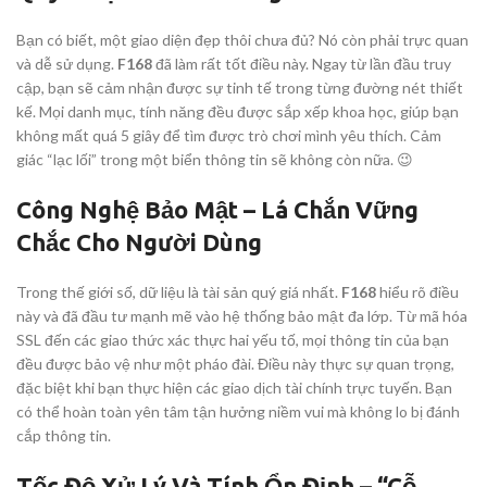
Bạn có biết, một giao diện đẹp thôi chưa đủ? Nó còn phải trực quan
và dễ sử dụng.
F168
đã làm rất tốt điều này. Ngay từ lần đầu truy
cập, bạn sẽ cảm nhận được sự tinh tế trong từng đường nét thiết
kế. Mọi danh mục, tính năng đều được sắp xếp khoa học, giúp bạn
không mất quá 5 giây để tìm được trò chơi mình yêu thích. Cảm
giác “lạc lối” trong một biển thông tin sẽ không còn nữa. 😉
Công Nghệ Bảo Mật – Lá Chắn Vững
Chắc Cho Người Dùng
Trong thế giới số, dữ liệu là tài sản quý giá nhất.
F168
hiểu rõ điều
này và đã đầu tư mạnh mẽ vào hệ thống bảo mật đa lớp. Từ mã hóa
SSL đến các giao thức xác thực hai yếu tố, mọi thông tin của bạn
đều được bảo vệ như một pháo đài. Điều này thực sự quan trọng,
đặc biệt khi bạn thực hiện các giao dịch tài chính trực tuyến. Bạn
có thể hoàn toàn yên tâm tận hưởng niềm vui mà không lo bị đánh
cắp thông tin.
Tốc Độ Xử Lý Và Tính Ổn Định – “Cỗ