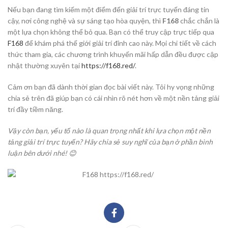
Nếu bạn đang tìm kiếm một điểm đến giải trí trực tuyến đáng tin
cậy, nơi công nghệ và sự sáng tạo hòa quyện, thì
F168
chắc chắn là
một lựa chọn không thể bỏ qua. Bạn có thể truy cập trực tiếp qua
F168
để khám phá thế giới giải trí đỉnh cao này. Mọi chi tiết về cách
thức tham gia, các chương trình khuyến mãi hấp dẫn đều được cập
nhật thường xuyên tại
https://f168.red/
.
Cảm ơn bạn đã dành thời gian đọc bài viết này. Tôi hy vọng những
chia sẻ trên đã giúp bạn có cái nhìn rõ nét hơn về một nền tảng giải
trí đầy tiềm năng.
Vậy còn bạn, yếu tố nào là quan trọng nhất khi lựa chọn một nền
tảng giải trí trực tuyến? Hãy chia sẻ suy nghĩ của bạn ở phần bình
luận bên dưới nhé! 😊